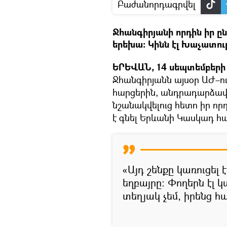
Բաժանորդագրվել
Ջհանգիրյանի որդին իր ըն
երեխա։ Կինն էլ Խաչատուր
ԵՐԵՎԱՆ, 14 սեպտեմբերի -
Ջհանգիրյանն այսօր ԱԺ–
հարցերին, անդրադարձավ ն
նշանակվելուց հետո իր ո
է գնել Երևանի Կասկադ հ
«Այդ շենքը կառուցել
եղբայրը։ Փողերն էլ կ
տեղյակ չեմ, իրենց հ