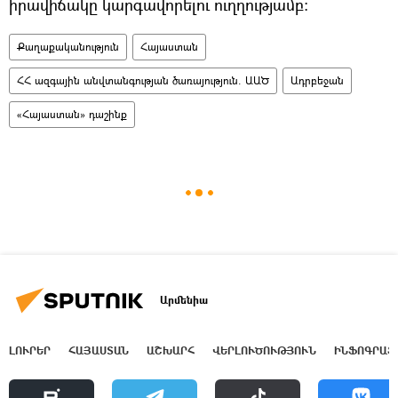
իրավիճակը կարգավորելու ուղղությամբ։
Քաղաքականություն
Հայաստան
ՀՀ ազգային անվտանգության ծառայություն. ԱԱԾ
Ադրբեջան
«Հայաստան» դաշինք
Արմենիա
ԼՈՒՐԵՐ
ՀԱՅԱՍՏԱՆ
ԱՇԽԱՐՀ
ՎԵՐԼՈՒԾՈՒԹՅՈՒՆ
ԻՆՖՈԳՐԱՖ