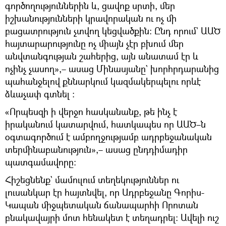
գործողություններին և, ցավոք սրտի, մեր
իշխանությունների կրավորական ու ոչ մի
բացատրություն չտվող կեցվածքին։ Ընդ որում` ԱԱԾ
հայտարարությունը ոչ միայն չէր բխում մեր
անվտանգության շահերից, այն անատամ էր և
ոչինչ չասող»,– ասաց Մինասյանը` խորհրդարանից
պահանջելով քննարկում կազմակերպելու որևէ
ձևաչափ գտնել ։
«Որպեսզի ի վերջո հասկանանք, թե ինչ է
իրականում կատարվում, հատկապես որ ԱԱԾ–ն
օգտագործում է ամբողջությամբ ադրբեջանական
տերմինաբանություն»,– ասաց ընդդիմադիր
պատգամավորը։
Հիշեցնենք` մամուլում տեղեկություններ ու
լուսանկար էր հայտնվել, որ Ադրբեջանը Գորիս-
Կապան միջպետական ճանապարհի Որոտան
բնակավայրի մոտ հենակետ է տեղադրել։ Ավելի ուշ