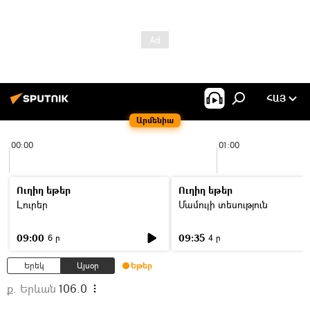
ՀԱՅ
Արմենիա
00:00
01:00
Ուղիղ եթեր
Ուղիղ եթեր
Լուրեր
Մամուլի տեսություն
09:00
09:35
6 ր
4 ր
Երեկ
Այսօր
Եթեր
ք. Երևան
106.0