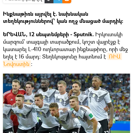
Ինքնաթիռն այրվել է. նախնական
տեղեկություններով՝ կան ողջ մնացած մարդիկ։
ԵՐԵՎԱՆ, 12 սեպտեմբերի - Sputnik.
Իրկուտսկի
մարզում՝ տայգայի տարածքում, կոշտ վայրէջք է
կատարել L-410 ուղևորատար ինքնաթիռը, որի մեջ
եղել է 16 մարդ։ Տեղեկությունը հայտնում է
ՌԻԱ 
Նովոստին
։