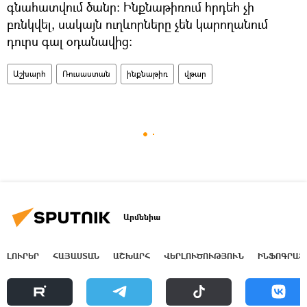
գնահատվում ծանր։ Ինքնաթիռում հրդեհ չի
բռնկվել, սակայն ուղևորները չեն կարողանում
դուրս գալ օդանավից։
Աշխարհ
Ռուսաստան
ինքնաթիռ
վթար
Արմենիա
ԼՈՒՐԵՐ
ՀԱՅԱՍՏԱՆ
ԱՇԽԱՐՀ
ՎԵՐԼՈՒԾՈՒԹՅՈՒՆ
ԻՆՖՈԳՐԱՖ