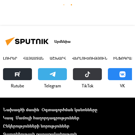
Արմենիա
ԼՈՒՐԵՐ
ՀԱՅԱՍՏԱՆ
ԱՇԽԱՐՀ
ՎԵՐԼՈՒԾՈՒԹՅՈՒՆ
ԻՆՖՈԳՐԱՖ
Rutube
Telegram
ТikТоk
VK
Նախագծի մասին
Օգտագործման կանոնները
Կապ
Մամուլի հաղորդագրություններ
Ընկերությունների նորություններ
Գաղտնիության քաղաքականություն