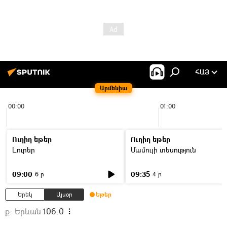
ՀԱՅ
Արմենիա
00:00
01:00
Ուղիղ եթեր
Ուղիղ եթեր
Լուրեր
Մամուլի տեսություն
09:00
09:35
6 ր
4 ր
Երեկ
Այսօր
Եթեր
ք. Երևան
106.0