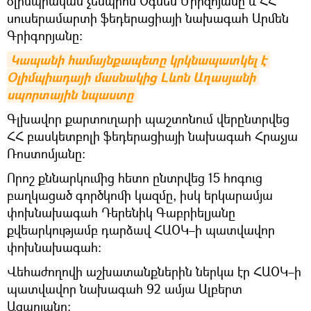
օլիմպիական չեմպիոն Օգսեն Միրզոյանը և ՀՀ
սուսերամարտի ֆեդերացիայի նախագահ Արմեն
Գրիգորյանը:
Կապանի համայնքապետը կրկնապատկել է 
Օլիմպիադայի մասնակից Լևոն Աղասյանի 
սպորտային նպաստը
Գլխավոր քարտուղարի պաշտոնում վերընտրվեց
ՀՀ բասկետբոլի ֆեդերացիայի նախագահ Հրաչյա
Ռոստոմյանը:
Որոշ քննարկումից հետո ընտրվեց 15 հոգուց
բաղկացած գործկոմի կազմը, իսկ երկարամյա
փոխնախագահ Դերենիկ Գաբրիելյանը
քվեարկությամբ դարձավ ՀԱՕԿ–ի պատվավոր
փոխնախագահ:
Վեհաժողովի աշխատանքներին ներկա էր ՀԱՕԿ–ի
պատվավոր նախագահ 92 ամյա Ալբերտ
Ազարյանը: