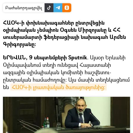
Բաժանորդագրվել
ՀԱՕԿ–ի փոխնախագահներ ընտրվեցին
օլիմպիական չեմպիոն Օգսեն Միրզոյանը և ՀՀ
սուսերամարտի ֆեդերացիայի նախագահ Արմեն
Գրիգորյանը:
ԵՐԵՎԱՆ, 9 սեպտեմբերի Sputnik
. Այսօր Երևանի
Օլիմպավանում տեղի ունեցավ Հայաստանի
ազգային օլիմպիական կոմիտեի հաշվետու-
ընտրական համաժողովը: Այս մասին տեղեկացնում
են
ՀԱՕԿ-ի լրատվական ծառայությունից։