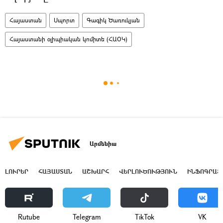
Հայաստան
Սպորտ
Գագիկ Ծառուկյան
Հայաստանի օլիպիական կոմիտե (ՀԱՕԿ)
Արմենիա
ԼՈՒՐԵՐ
ՀԱՅԱՍՏԱՆ
ԱՇԽԱՐՀ
ՎԵՐԼՈՒԾՈՒԹՅՈՒՆ
ԻՆՖՈԳՐԱՖ
Rutube
Telegram
ТikТоk
VK