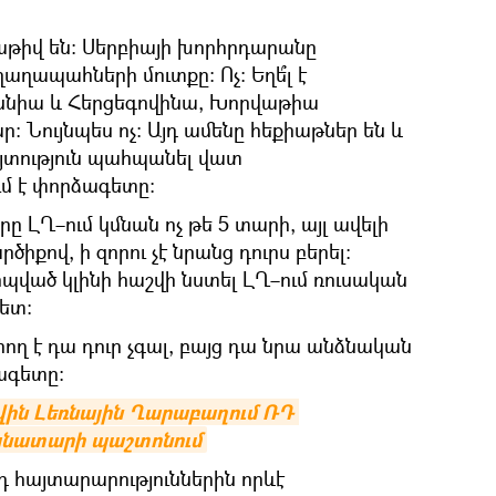
թիվ են։ Սերբիայի խորհրդարանը
աղապահների մուտքը։ Ոչ։ Եղե՞լ է
ոսնիա և Հերցեգովինա, Խորվաթիա
։ Նույնպես ոչ։ Այդ ամենը հեքիաթներ են և
յտություն պահպանել վատ
մ է փորձագետը։
ԼՂ–ում կմնան ոչ թե 5 տարի, այլ ավելի
ծիքով, ի զորու չէ նրանց դուրս բերել։
պված կլինի հաշվի նստել ԼՂ–ում ռուսական
ետ։
րող է դա դուր չգալ, բայց դա նրա անձնական
քագետը։
ին Լեռնային Ղարաբաղում ՌԴ 
նատարի պաշտոնում
դ հայտարարություններին որևէ