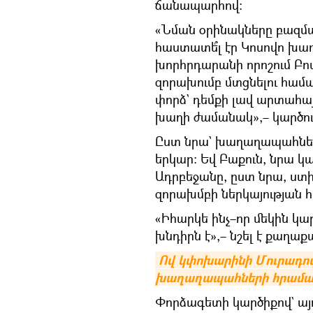
ճանապարհով։
«Նման օրինակները բազմա
հաստատե՞լ էր Կոսովո խաղ
խորհրդարանի որոշում Բ
զորախումբ մտցնելու համար
փորձ` դեմքի լավ արտահա
խաղի ժամանակ»,– կարծու
Ըստ նրա` խաղաղապահները 
երկար։ Եվ Բաքուն, նրա կար
Ադրբեջանը, ըստ նրա, ստի
զորախմբի ներկայության հ
«Իհարկե ինչ–որ մեկին կա
խնդիրն է»,– նշել է քաղա
Ով կփոխարինի Մուրադով
խաղաղապահների հրամա
Փորձագետի կարծիքով` այ