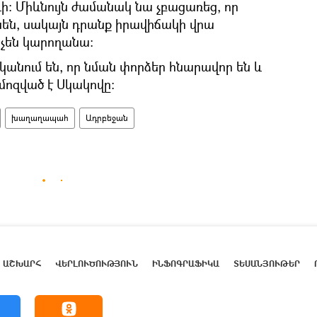
ի։ Միևնույն ժամանակ նա չբացառեց, որ
նեն, սակայն դրանք իրավիճակի վրա
 չեն կարողանա։
սկանում են, որ նման փորձեր հնարավոր են և
ոզված է Սկակովը։
խաղաղապահ
Ադրբեջան
ԱՇԽԱՐՀ
ՎԵՐԼՈՒԾՈՒԹՅՈՒՆ
ԻՆՖՈԳՐԱՖԻԿԱ
ՏԵՍԱՆՅՈՒԹԵՐ