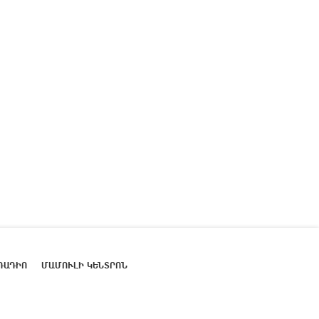
ՌԱԴԻՈ
ՄԱՄՈՒԼԻ ԿԵՆՏՐՈՆ