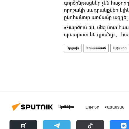
գործընթացներ չեն հաջորդ
որոշակի սադրանքներ կլի
ընդհանուր առմամբ ազդել
«Կարծում եմ, մեզ մոտ հա
պատրատ են դրանց»,– համ
Արցախ
Ռուսաստան
Աշխարհ
Արմենիա
ԼՈՒՐԵՐ
ՀԱՅԱՍՏԱՆ