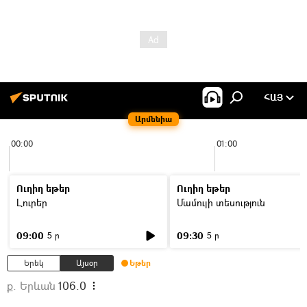
ՀԱՅ
Արմենիա
00:00
01:00
Ուղիղ եթեր
Ուղիղ եթեր
Լուրեր
Մամուլի տեսություն
09:00
09:30
5 ր
5 ր
Երեկ
Այսօր
Եթեր
ք. Երևան
106.0