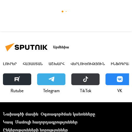
Արմենիա
ԼՈՒՐԵՐ
ՀԱՅԱՍՏԱՆ
ԱՇԽԱՐՀ
ՎԵՐԼՈՒԾՈՒԹՅՈՒՆ
ԻՆՖՈԳՐԱՖ
Rutube
Telegram
ТikТоk
VK
Նախագծի մասին
Օգտագործման կանոնները
Կապ
Մամուլի հաղորդագրություններ
Ընկերությունների նորություններ