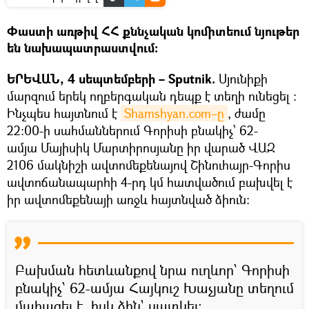
Փաստի առթիվ ՀՀ քննչական կոմիտեում նյութեր
են նախապատրաստվում։
ԵՐԵՎԱՆ, 4 սեպտեմբերի – Sputnik.
Սյունիքի
մարզում երեկ ողբերգական դեպք է տեղի ունեցել ։
Ինչպես հայտնում է
Shamshyan.com–ը
, ժամը
22։00-ի սահմաններում Գորիսի բնակիչ՝ 62-
ամյա Մայիսիկ Մարտիրոսյանը իր վարած ՎԱԶ
2106 մակնիշի ավտոմեքենայով Շինուհայր-Գորիս
ավտոճանապարհի 4-րդ կմ հատվածում բախվել է
իր ավտոմեքենայի առջև հայտնված ձիուն։
Բախման հետևանքով նրա ուղևոր՝ Գորիսի
բնակիչ՝ 62-ամյա Հայկուշ Խաչյանը տեղում
մահացել է, իսկ ձին` սատկել։