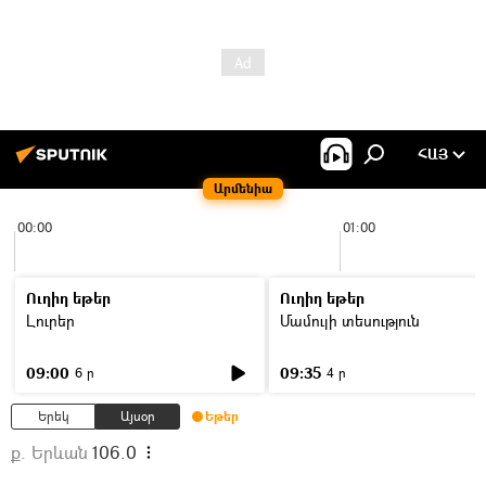
ՀԱՅ
Արմենիա
00:00
01:00
Ուղիղ եթեր
Ուղիղ եթեր
Լուրեր
Մամուլի տեսություն
09:00
09:35
6 ր
4 ր
Երեկ
Այսօր
Եթեր
ք. Երևան
106.0