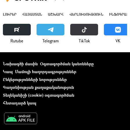
ԼՈՒՐԵՐ
ՀԱՅԱՍՏԱՆ
ԱՇԽԱՐՀ
ՎԵՐԼՈՒԾՈՒԹՅՈՒՆ
ԻՆՖՈԳՐԱՖ
Rutube
Telegram
ТikТоk
VK
Նախագծի մասին
Օգտագործման կանոնները
Կապ
Մամուլի հաղորդագրություններ
Ընկերությունների նորություններ
Գաղտնիության քաղաքականություն
Տեղեկանիշի (cookie) օգտագործման
Հետադարձ կապ