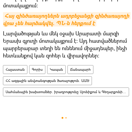
մոտակայքում։
Հայ զինծառայողներն ադրբեջանցի զինծառայողի 
վրա չեն հարձակվել. ՊՆ-ն հերքում է
Լարվածության ևս մեկ օջախ Արարատի մարզի
Երասխ գյուղի մոտակայքում է։ Այդ հատվածներում
պարբերաբար տեղի են ունենում միջադեպեր, ինչի
հետևանքով կան զոհեր և վիրավորներ։
Հայաստան
Գորիս
Կապան
Ճանապարհ
ՀՀ ազգային անվտանգության ծառայություն. ԱԱԾ
Սահմանային խախտումներ. իրադրությունը Սյունիքում և Գեղարքունիքում