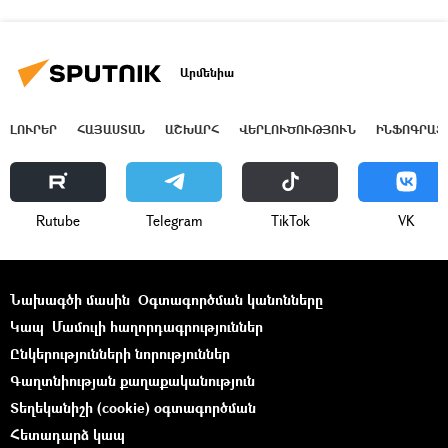
Արմենիա
ԼՈՒՐԵՐ
ՀԱՅԱՍՏԱՆ
ԱՇԽԱՐՀ
ՎԵՐԼՈՒԾՈՒԹՅՈՒՆ
ԻՆՖՈԳՐԱՖ
Rutube
Telegram
ТikТоk
VK
Նախագծի մասին
Օգտագործման կանոնները
Կապ
Մամուլի հաղորդագրություններ
Ընկերությունների նորություններ
Գաղտնիության քաղաքականություն
Տեղեկանիշի (cookie) օգտագործման
Հետադարձ կապ