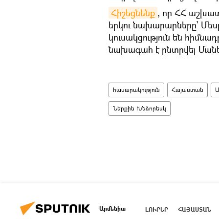
Հիշեցնենք
, որ ՀՀ աշխա
երկու նախարարները՝ Մես
կուսակցություն են հիմնադ
նախագահ է ընտրվել Ման
հասարակություն
Հայաստան
Ներքին Խնձորեսկ
Արմենիա
ԼՈՒՐԵՐ
ՀԱՅԱՍՏԱՆ