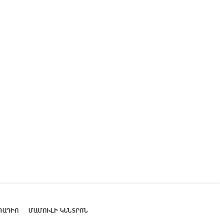
ՌԱԴԻՈ
ՄԱՄՈՒԼԻ ԿԵՆՏՐՈՆ