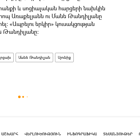
տանքի և սոցիալական հարցերի նախկին
րոպ Առաքելյանն ու Մանե Թանդիլյանը
րել։ «Ապրելու երկիր» կուսակցության
ե Թանդիլյանը։
Արցախ
Մանե Թանդիլյան
Սյունիք
ԱՇԽԱՐՀ
ՎԵՐԼՈՒԾՈՒԹՅՈՒՆ
ԻՆՖՈԳՐԱՖԻԿԱ
ՏԵՍԱՆՅՈՒԹԵՐ