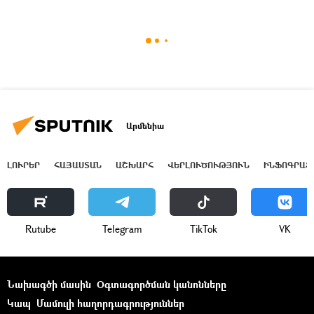
Արմենիա
ԼՈՒՐԵՐ
ՀԱՅԱՍՏԱՆ
ԱՇԽԱՐՀ
ՎԵՐԼՈՒԾՈՒԹՅՈՒՆ
ԻՆՖՈԳՐԱՖ
Rutube
Telegram
ТikТоk
VK
Նախագծի մասին
Օգտագործման կանոնները
Կապ
Մամուլի հաղորդագրություններ