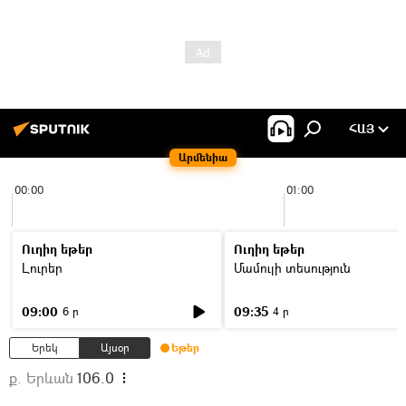
ՀԱՅ
Արմենիա
00:00
01:00
Ուղիղ եթեր
Ուղիղ եթեր
Լուրեր
Մամուլի տեսություն
09:00
09:35
6 ր
4 ր
Երեկ
Այսօր
Եթեր
ք. Երևան
106.0