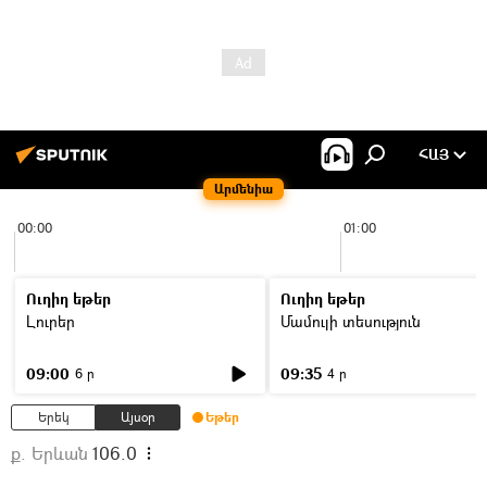
ՀԱՅ
Արմենիա
00:00
01:00
Ուղիղ եթեր
Ուղիղ եթեր
Լուրեր
Մամուլի տեսություն
09:00
09:35
6 ր
4 ր
Երեկ
Այսօր
Եթեր
ք. Երևան
106.0