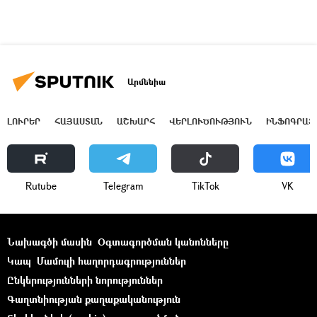
Արմենիա
ԼՈՒՐԵՐ
ՀԱՅԱՍՏԱՆ
ԱՇԽԱՐՀ
ՎԵՐԼՈՒԾՈՒԹՅՈՒՆ
ԻՆՖՈԳՐԱՖ
Rutube
Telegram
ТikТоk
VK
Նախագծի մասին
Օգտագործման կանոնները
Կապ
Մամուլի հաղորդագրություններ
Ընկերությունների նորություններ
Գաղտնիության քաղաքականություն