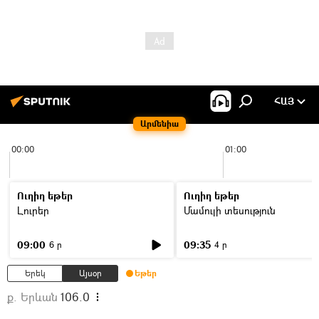
ՀԱՅ
Արմենիա
00:00
01:00
Ուղիղ եթեր
Ուղիղ եթեր
Լուրեր
Մամուլի տեսություն
09:00
09:35
6 ր
4 ր
Երեկ
Այսօր
Եթեր
ք. Երևան
106.0