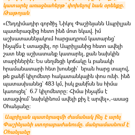
կատարել առաջնահերթ` փոխելով նաև օրենքը. 
Թաթոյան
«Ընդդիմադիր գործիչ Նիկոլ Փաշինյանն Ապրիլյան
պատերազմից հետո ինձ մոտ եկավ. իմ
աշխատասենյակում հարցադրում կատարեց`
ինչպե՞ս է ստացվել, որ Ապրիլյանից հետո ավելի
շատ ենք աշխատանք կատարել, քան նախկին
տարիներին։ Ես սեղմեցի կոճակը և բանակի
հրամանատարի հետ խոսեցի` նրան հարց տալով,
թե քանի՞ կիլոմետր հակատանկային փոս ունի. ինձ
պատասխանեց` 483 կմ, իսկ քանի՞սն ես հիմա
կառուցել` 6.7 կիլոմետրը։ Հիմա ինչպե՞ս է
ստացվում` նախկինում ավելի քիչ է արվել»,–ասաց
Օհանյանը։
Ապրիլյան պատերազմի ժամանակ ի՞նչ է արել 
Փաշինյանի ստորաբաժանումը. մանրամասնում է 
Օհանյանը