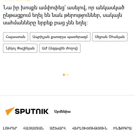
Նա իր խոսքն ամփոփեց` ասելով, որ անկասկած
ընթացքում եղել են նաև թերություններ, սակայն
սահմանները երբեք բաց չեն եղել։
Հայաստան
Ապրիլյան քառօրյա պատերազմ
Սեյրան Օհանյան
Նիկոլ Փաշինյան
ԱԺ (Ազգային ժողով)
Արմենիա
ԼՈՒՐԵՐ
ՀԱՅԱՍՏԱՆ
ԱՇԽԱՐՀ
ՎԵՐԼՈՒԾՈՒԹՅՈՒՆ
ԻՆՖՈԳՐԱՖ