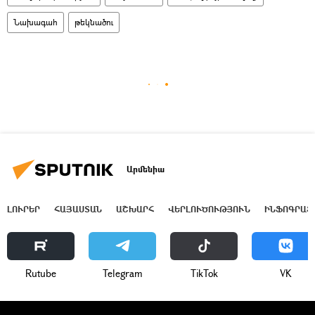
Նախագահ
թեկնածու
Արմենիա
ԼՈՒՐԵՐ
ՀԱՅԱՍՏԱՆ
ԱՇԽԱՐՀ
ՎԵՐԼՈՒԾՈՒԹՅՈՒՆ
ԻՆՖՈԳՐԱՖ
Rutube
Telegram
ТikТоk
VK