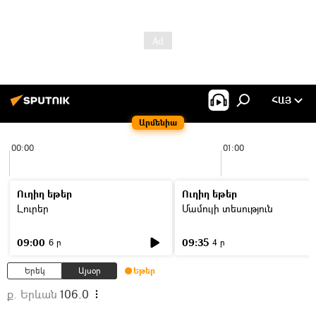
ՀԱՅ
Արմենիա
00:00
01:00
Ուղիղ եթեր
Ուղիղ եթեր
Լուրեր
Մամուլի տեսություն
09:00
09:35
6 ր
4 ր
Երեկ
Այսօր
Եթեր
ք. Երևան
106.0