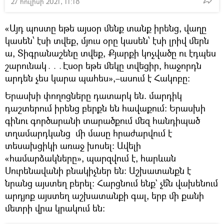
27 հուլիսի 2021, 11:18
«Այդ պոստը եթե այսօր մենք տանք իրենց, վաղը
կասեն՝ էսի տվեք, մյուս օրը կասեն՝ էսի լրիվ մերն
ա, Տիգրանաշենը տվեք, Քյարքի կոչվածը ու էդպես
շարունակ․․․Էսօր եթե մեկը տվեցիր, հաջորդն
արդեն չես կարա պահես»,–ասում է Հակոբը։
Երասխի փողոցները դատարկ են. մարդիկ
դաշտերում իրենց բերքն են հավաքում։ Երասխի
գինու գործարանի տարածքում մեզ հանդիպած
տղամարդկանց մի մասը հրաժարվում է
տեսախցիկի առաջ խոսել։ Ավելի
«համարձակները», պարզվում է, հարևան
Սուրենավանի բնակիչներ են։ Աշխատանքն է
նրանց այստեղ բերել։ Հարցնում ենք` չե՞ն վախենում
արդյոք այստեղ աշխատանքի գալ, երբ մի քանի
մետրի վրա կրակում են։