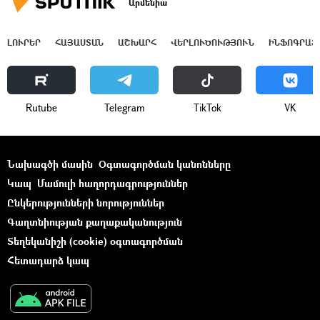
Արմենիա
ԼՈՒՐԵՐ
ՀԱՅԱՍՏԱՆ
ԱՇԽԱՐՀ
ՎԵՐԼՈՒԾՈՒԹՅՈՒՆ
ԻՆՖՈԳՐԱՖ
Rutube
Telegram
ТikТоk
VK
Նախագծի մասին
Օգտագործման կանոնները
Կապ
Մամուլի հաղորդագրություններ
Ընկերությունների նորություններ
Գաղտնիության քաղաքականություն
Տեղեկանիշի (cookie) օգտագործման
Հետադարձ կապ