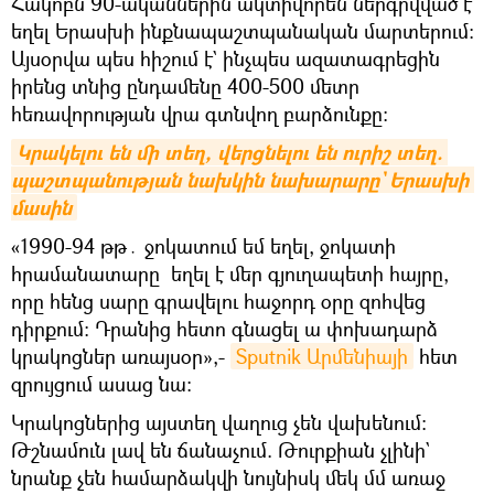
Հակոբն 90-ականներին ակտիվորեն ներգրվված է
եղել Երասխի ինքնապաշտպանական մարտերում։
Այսօրվա պես հիշում է` ինչպես ազատագրեցին
իրենց տնից ընդամենը 400-500 մետր
հեռավորության վրա գտնվող բարձունքը։
Կրակելու են մի տեղ, վերցնելու են ուրիշ տեղ. 
պաշտպանության նախկին նախարարը` Երասխի 
մասին
«1990-94 թթ․ ջոկատում եմ եղել, ջոկատի
հրամանատարը եղել է մեր գյուղապետի հայրը,
որը հենց սարը գրավելու հաջորդ օրը զոհվեց
դիրքում։ Դրանից հետո գնացել ա փոխադարձ
կրակոցներ առայսօր»,-
Sputnik Արմենիայի
հետ
զրույցում ասաց նա։
Կրակոցներից այստեղ վաղուց չեն վախենում։
Թշնամուն լավ են ճանաչում. Թուրքիան չլինի`
նրանք չեն համարձակվի նույնիսկ մեկ մմ առաջ