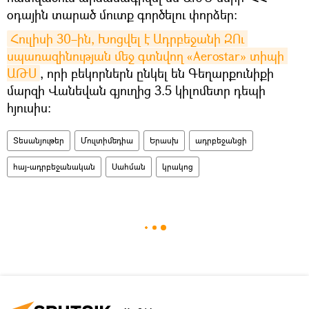
օդային տարած մուտք գործելու փորձեր։
Հուլիսի 30–ին, Խոցվել է Ադրբեջանի ԶՈւ 
սպառազինության մեջ գտնվող «Aerostar» տիպի 
ԱԹՍ
, որի բեկորներն ընկել են Գեղարքունիքի
մարզի Վանեվան գյուղից 3.5 կիլոմետր դեպի
հյուսիս։
Տեսանյութեր
Մուլտիմեդիա
Երասխ
ադրբեջանցի
հայ-ադրբեջանական
Սահման
կրակոց