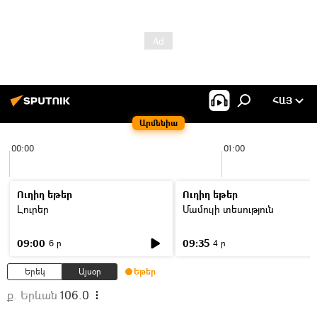
ՀԱՅ
Արմենիա
00:00
01:00
Ուղիղ եթեր
Ուղիղ եթեր
Լուրեր
Մամուլի տեսություն
09:00
09:35
6 ր
4 ր
Երեկ
Այսօր
Եթեր
ք. Երևան
106.0