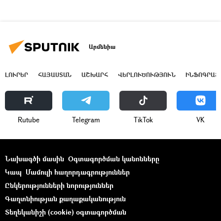
Արմենիա
ԼՈՒՐԵՐ
ՀԱՅԱՍՏԱՆ
ԱՇԽԱՐՀ
ՎԵՐԼՈՒԾՈՒԹՅՈՒՆ
ԻՆՖՈԳՐԱՖ
Rutube
Telegram
ТikТоk
VK
Նախագծի մասին
Օգտագործման կանոնները
Կապ
Մամուլի հաղորդագրություններ
Ընկերությունների նորություններ
Գաղտնիության քաղաքականություն
Տեղեկանիշի (cookie) օգտագործման