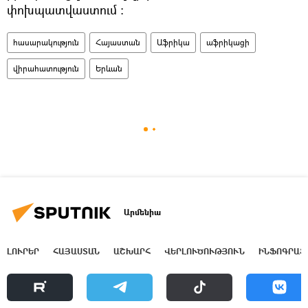
փոխպատվաստում ։
հասարակություն
Հայաստան
Աֆրիկա
աֆրիկացի
վիրահատություն
Երևան
Արմենիա
ԼՈՒՐԵՐ
ՀԱՅԱՍՏԱՆ
ԱՇԽԱՐՀ
ՎԵՐԼՈՒԾՈՒԹՅՈՒՆ
ԻՆՖՈԳՐԱՖ