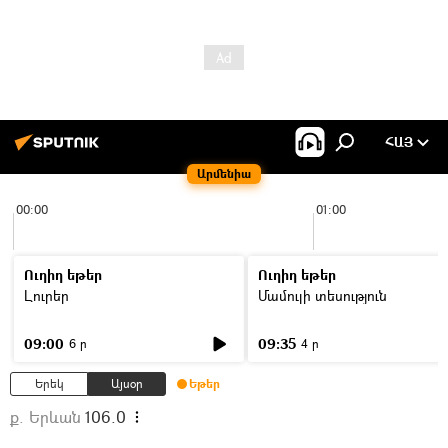
ՀԱՅ
Արմենիա
00:00
01:00
Ուղիղ եթեր
Ուղիղ եթեր
Լուրեր
Մամուլի տեսություն
09:00
09:35
6 ր
4 ր
Երեկ
Այսօր
Եթեր
ք. Երևան
106.0