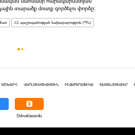
անական սահմանի հարավարևմտյան
դային տարածք մուտք գործելու փորձը:
ճառ
ՀՀ պաշտպանության նախարարություն (ՊՆ)
ԱՇԽԱՐՀ
ՎԵՐԼՈՒԾՈՒԹՅՈՒՆ
ԻՆՖՈԳՐԱՖԻԿԱ
ՏԵՍԱՆՅՈՒԹԵՐ
Odnoklassniki