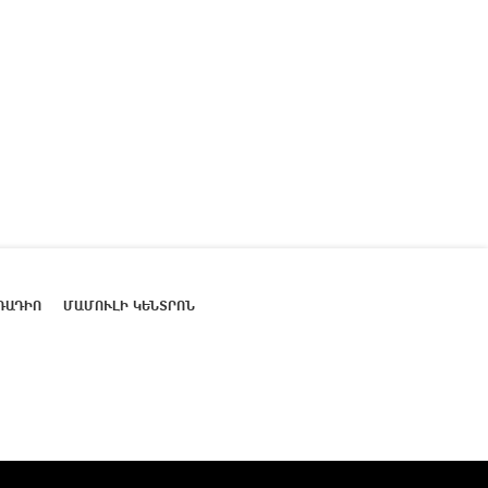
ՌԱԴԻՈ
ՄԱՄՈՒԼԻ ԿԵՆՏՐՈՆ