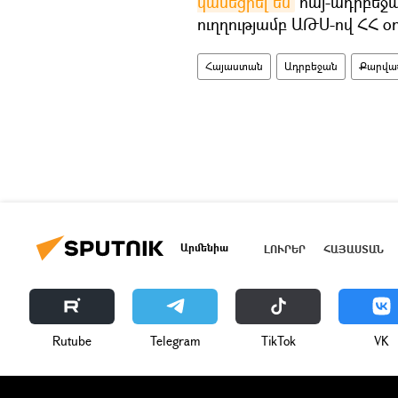
կասեցրել են
հայ-ադրբեջ
ուղղությամբ ԱԹՍ-ով ՀՀ օ
Հայաստան
Ադրբեջան
Քարվա
Արմենիա
ԼՈՒՐԵՐ
ՀԱՅԱՍՏԱՆ
Rutube
Telegram
ТikТоk
VK