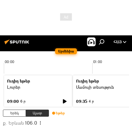
ՀԱՅ
Արմենիա
00:00
01:00
Ուղիղ եթեր
Ուղիղ եթեր
Լուրեր
Մամուլի տեսություն
09:00
09:35
6 ր
4 ր
Երեկ
Այսօր
Եթեր
ք. Երևան
106.0