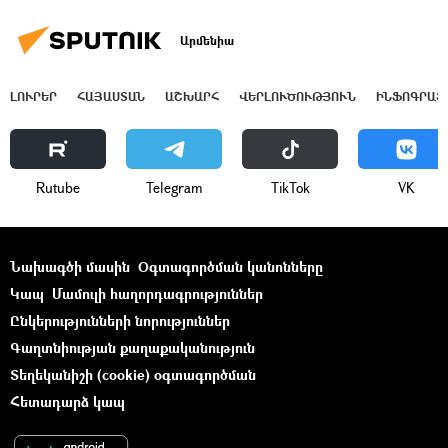
Արմենիա
ԼՈՒՐԵՐ
ՀԱՅԱՍՏԱՆ
ԱՇԽԱՐՀ
ՎԵՐԼՈՒԾՈՒԹՅՈՒՆ
ԻՆՖՈԳՐԱՖ
Rutube
Telegram
ТikТоk
VK
Նախագծի մասին
Օգտագործման կանոնները
Կապ
Մամուլի հաղորդագրություններ
Ընկերությունների նորություններ
Գաղտնիության քաղաքականություն
Տեղեկանիշի (cookie) օգտագործման
Հետադարձ կապ