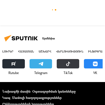
Արմենիա
ԼՈՒՐԵՐ
ՀԱՅԱՍՏԱՆ
ԱՇԽԱՐՀ
ՎԵՐԼՈՒԾՈՒԹՅՈՒՆ
ԻՆՖՈԳՐԱՖ
Rutube
Telegram
ТikТоk
VK
Նախագծի մասին
Օգտագործման կանոնները
Կապ
Մամուլի հաղորդագրություններ
Ընկերությունների նորություններ