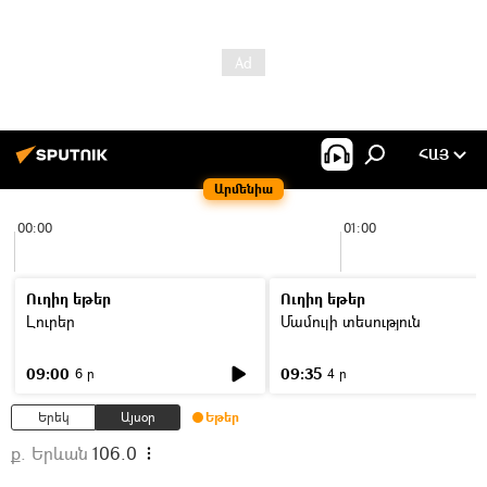
ՀԱՅ
Արմենիա
00:00
01:00
Ուղիղ եթեր
Ուղիղ եթեր
Լուրեր
Մամուլի տեսություն
09:00
09:35
6 ր
4 ր
Երեկ
Այսօր
Եթեր
ք. Երևան
106.0