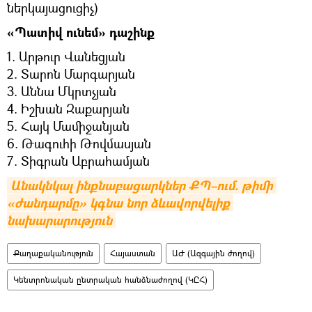
ներկայացուցիչ)
«Պատիվ ունեմ» դաշինք
1. Արթուր Վանեցյան
2. Տարոն Մարգարյան
3. Աննա Մկրտչյան
4. Իշխան Զաքարյան
5. Հայկ Մամիջանյան
6. Թագուհի Թովմասյան
7. Տիգրան Աբրահամյան
Անակնկալ ինքնաբացարկներ ՔՊ–ում. թիմի 
«ժանդարմը» կգնա նոր ձևավորվելիք 
նախարարություն
Քաղաքականություն
Հայաստան
ԱԺ (Ազգային ժողով)
Կենտրոնական ընտրական հանձնաժողով (ԿԸՀ)