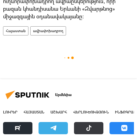
ուղևորափոխադրող ավիաընկերություն, որի
բազան կհանդիսանա Երևանի «Զվարթնոց»
միջազգային օդանավակայանը։
Հայաստան
ավիափոխադրող
Արմենիա
ԼՈՒՐԵՐ
ՀԱՅԱՍՏԱՆ
ԱՇԽԱՐՀ
ՎԵՐԼՈՒԾՈՒԹՅՈՒՆ
ԻՆՖՈԳՐԱՖ