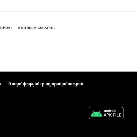
ՌԱԴԻՈ
ՄԱՄՈՒԼԻ ԿԵՆՏՐՈՆ
ր
Գաղտնիության քաղաքականություն