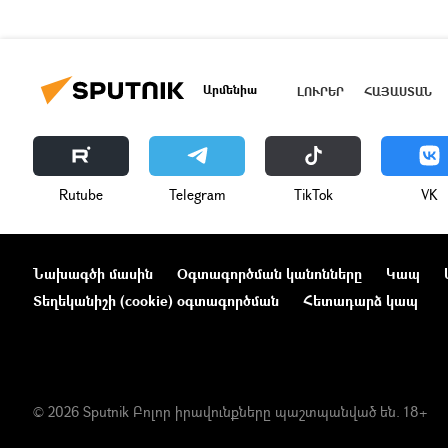
Արմենիա
ԼՈՒՐԵՐ
ՀԱՅԱՍՏԱՆ
Rutube
Telegram
ТikТоk
VK
Նախագծի մասին
Օգտագործման կանոնները
Կապ
Տեղեկանիշի (cookie) օգտագործման
Հետադարձ կապ
© 2026 Sputnik Բոլոր իրավունքները պաշտպանված են. 18+