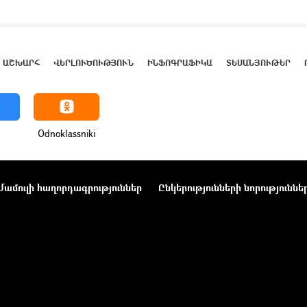
ԱՇԽԱՐՀ
ՎԵՐԼՈՒԾՈՒԹՅՈՒՆ
ԻՆՖՈԳՐԱՖԻԿԱ
ՏԵՍԱՆՅՈՒԹԵՐ
Odnoklassniki
Մամուլի հաղորդագրություններ
Ընկերությունների նորություննե