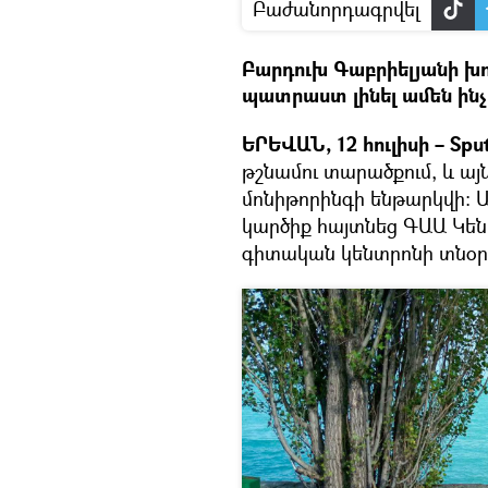
Բաժանորդագրվել
Բարդուխ Գաբրիելյանի խոս
պատրաստ լինել ամեն ինչ
ԵՐԵՎԱՆ, 12 հուլիսի – Sput
թշնամու տարածքում, և այ
մոնիթորինգի ենթարկվի։ 
կարծիք հայտնեց ԳԱԱ Կեն
գիտական կենտրոնի տնօր