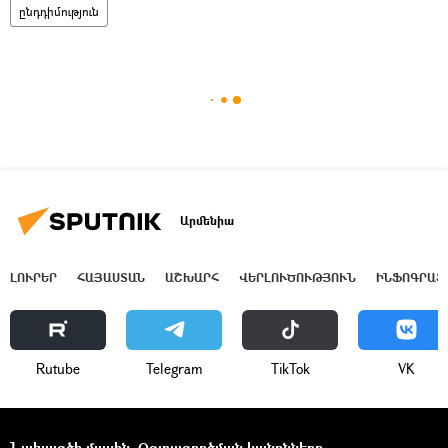
ընդդիմություն
Արմենիա
ԼՈՒՐԵՐ
ՀԱՅԱՍՏԱՆ
ԱՇԽԱՐՀ
ՎԵՐԼՈՒԾՈՒԹՅՈՒՆ
ԻՆՖՈԳՐԱՖ
Rutube
Telegram
ТikТоk
VK
Նախագծի մասին
Օգտագործման կանոնները