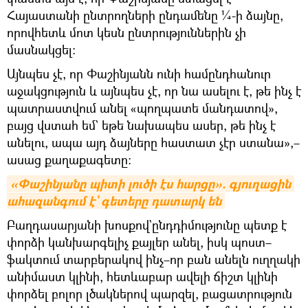
Հայաստանի ընտրողների ընդամենը ¼-ի ձայնը,
որովհետև մոտ կեսն ընտրություններին չի
մասնակցել։
Այնպես չէ, որ Փաշինյանն ունի համընդհանուր
աջակցություն և այնպես չէ, որ նա ասելու է, թե ինչ է
պատրաստվում անել «պողպատե մանդատով»,
բայց վստահ եմ` եթե նախապես ասեր, թե ինչ է
անելու, ապա այդ ձայները հաստատ չէր ստանա»,–
ասաց քաղաքագետը։
«Փաշինյանը պիտի լուծի էս հարցը». գյուղացին 
ահազանգում է` գետերը դատարկ են
Բաղդասարյանի խոսքով`ընդդիմությունը պետք է
փորձի կանխարգելիչ քայլեր անել, իսկ պոստ–
ֆակտում տարբերակով ինչ–որ բան անելն ուղղակի
անիմաստ կլինի, հետևաբար ավելի ճիշտ կլինի
փորձել բոլոր լծակներով պարզել, բացատրություն