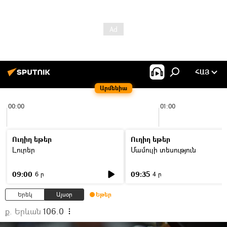
ՀԱՅ
Արմենիա
00:00
01:00
Ուղիղ եթեր
Ուղիղ եթեր
Լուրեր
Մամուլի տեսություն
09:00
09:35
6 ր
4 ր
Երեկ
Այսօր
Եթեր
ք. Երևան
106.0