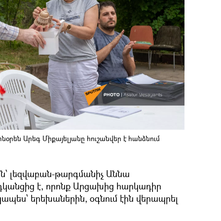
րեն Արեգ Միքայելյանը հուշանվեր է հանձնում
ն՝ լեզվաբան-թարգմանիչ Աննա
դկանցից է, որոնք Արցախից հարկադիր
պես՝ երեխաներին, օգնում էին վերապրել