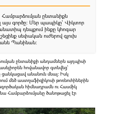
ր՝ Համբարձումյան ընտանիքն
ել այս գործը։ Մեր պապիկը՝ Վիկտոր
անատիպ դեպքում ինքը կհոգար
ոշեցինք սեփական ուժերով գլուխ
յանե Պանինան։
ձումյան ընտանիքի անդամներն այդպիսի
պասելիորեն հովանավոր գտնվեց՝
ը ցանկացավ անանուն մնալ։ Իսկ
ւմ մեծ աստղաֆիզիկոսի թոռնուհիներին
արեգործական հիմնադրամն ու Հասմիկ
նա Համբարձումյանը ծանոթացել էր