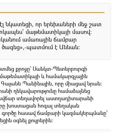
էլ նկատեցի, որ երեխաների մեջ շատ
ատկապես՝ մաթեմատիկայի մասով։
ականում ամառային ճամբար
 ծագեց»,-պատմում է Աննան։
մեց քրոջը՝ Սանկտ-Պետերբուրգի
մաթեմատիկայի և համակարգչային
ր Գայանե Պանինային, որը միացավ նրան։
անի ղեկավարությունը համաձայնեց
 անվճար տեղավորել աստղադիտարանի
խսերը խոստացան հոգալ տեղական
բ գործը հասավ ճամբարի կազմակերպմանը՝
ին օգնել քույրերին։