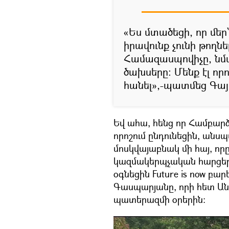
«Ես մտածեցի, որ մե
իրավունք չունի թողն
Համազասպովիչը, նմ
ծախսերը։ Մենք էլ որ
հանել»,-պատմեց Գա
Եվ ահա, հենց որ Համբար
որոշում ընդունեցին, անս
մոսկվայաբնակ մի հայ, որ
կազմակերպչական հարցերո
օգնեցին Future is now բ
Գասպարյանը, որի հետ Ան
պատերազմի օրերին։