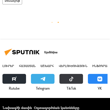
տեսանյութ
Արմենիա
ԼՈՒՐԵՐ
ՀԱՅԱՍՏԱՆ
ԱՇԽԱՐՀ
ՎԵՐԼՈՒԾՈՒԹՅՈՒՆ
ԻՆՖՈԳՐԱՖ
Rutube
Telegram
ТikТоk
VK
Նախագծի մասին
Օգտագործման կանոնները