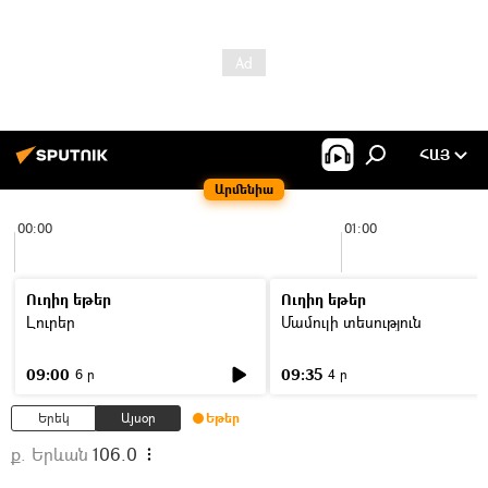
ՀԱՅ
Արմենիա
00:00
01:00
Ուղիղ եթեր
Ուղիղ եթեր
Լուրեր
Մամուլի տեսություն
09:00
09:35
6 ր
4 ր
Երեկ
Այսօր
Եթեր
ք. Երևան
106.0