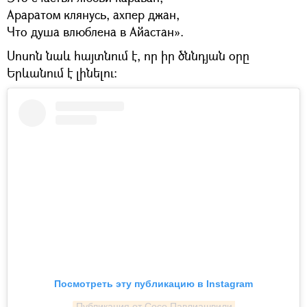
Араратом клянусь, ахпер джан,
Что душа влюблена в Айастан».
Սոսոն նաև հայտնում է, որ իր ծննդյան օրը
Երևանում է լինելու։
Посмотреть эту публикацию в Instagram
Публикация от Сосо Павлиашвили 