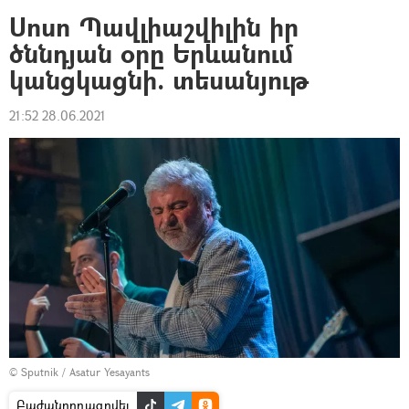
Սոսո Պավլիաշվիլին իր
ծննդյան օրը Երևանում
կանցկացնի. տեսանյութ
21:52 28.06.2021
© Sputnik / Asatur Yesayants
Բաժանորդագրվել