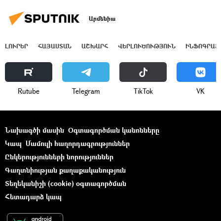
Արմենիա
ԼՈՒՐԵՐ
ՀԱՅԱՍՏԱՆ
ԱՇԽԱՐՀ
ՎԵՐԼՈՒԾՈՒԹՅՈՒՆ
ԻՆՖՈԳՐԱՖ
Rutube
Telegram
ТikТоk
VK
Նախագծի մասին
Օգտագործման կանոնները
Կապ
Մամուլի հաղորդագրություններ
Ընկերությունների նորություններ
Գաղտնիության քաղաքականություն
Տեղեկանիշի (cookie) օգտագործման
Հետադարձ կապ