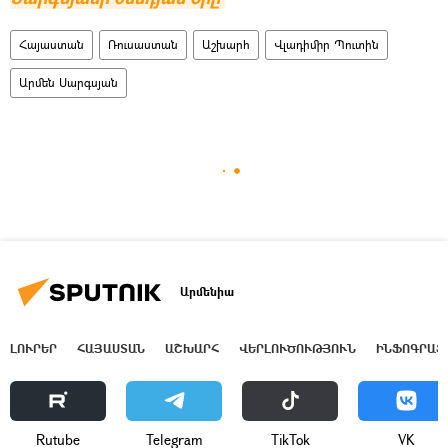
Հայաստան
Ռուսաստան
Աշխարհ
Վլադիմիր Պուտին
Արմեն Սարգսյան
Արմենիա
ԼՈՒՐԵՐ
ՀԱՅԱՍՏԱՆ
ԱՇԽԱՐՀ
ՎԵՐԼՈՒԾՈՒԹՅՈՒՆ
ԻՆՖՈԳՐԱՖ
Rutube
Telegram
ТikТоk
VK