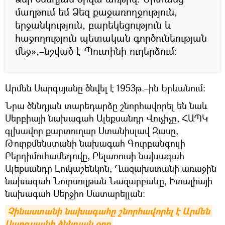
մաղթում եմ Ձեզ քաջառողջություն,
երջանկություն, բարեկեցություն և
հաջողություն պետական գործունեության
մեջ»,–նշված է Պուտինի ուղերձում։
Արմեն Սարգսյանը ծնվել է 1953թ.–ին Երևանում։
Նրա ծննդյան տարեդարձը շնորհավորել են նաև
Սերբիայի նախագահ Ալեքսանդր Վուչիչը, ՀԱՊԿ
գլխավոր քարտուղար Ստանիսլավ Զասը,
Թուրքմենստանի նախագահ Գուրբանգուլի
Բերդիմուհամեդովը, Բելառուսի նախագահ
Ալեքսանդր Լուկաշենկոն, Ղազախստանի առաջին
նախագահ Նուրսուլթան Նազարբաևը, Իտալիայի
նախագահ Սերջիո Մատարելլան։
Չինաստանի նախագահը շնորհավորել է Արմեն 
Սարգսյանի ծննդյան օրը