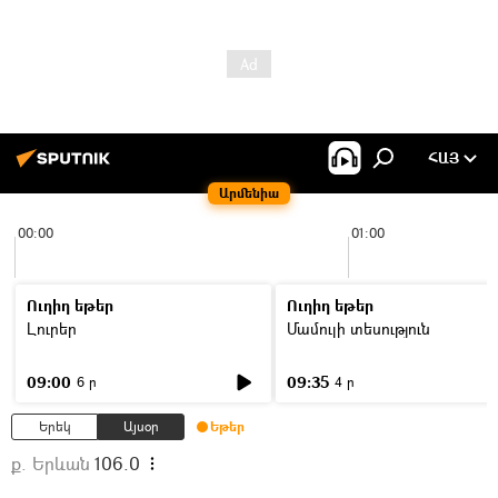
ՀԱՅ
Արմենիա
00:00
01:00
Ուղիղ եթեր
Ուղիղ եթեր
Լուրեր
Մամուլի տեսություն
09:00
09:35
6 ր
4 ր
Երեկ
Այսօր
Եթեր
ք. Երևան
106.0