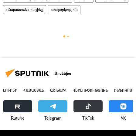
«Հայաստան» դաշինք
խուզարկություն
Արմենիա
ԼՈՒՐԵՐ
ՀԱՅԱՍՏԱՆ
ԱՇԽԱՐՀ
ՎԵՐԼՈՒԾՈՒԹՅՈՒՆ
ԻՆՖՈԳՐԱՖ
Rutube
Telegram
ТikТоk
VK