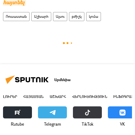
հայտնել
Ռուսաստան
Աշխարհ
Ալսու
բժիշկ
կոմա
Արմենիա
ԼՈՒՐԵՐ
ՀԱՅԱՍՏԱՆ
ԱՇԽԱՐՀ
ՎԵՐԼՈՒԾՈՒԹՅՈՒՆ
ԻՆՖՈԳՐԱՖ
Rutube
Telegram
ТikТоk
VK