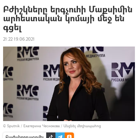
Բժիշկները երգչուհի Մաքսիմին
արհեստական կոմայի մեջ են
գցել
21:22 19.06.2021
© Sputnik / Екатерина Чеснокова
/
Անցնել մեդիապահոց
Բաժանորդագրվել