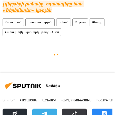
չվերթերի քանակը. օդանավերը նաև 
«Շերեմետևո» կթռչեն
Հայաստան
հասարակություն
Երևան
Բաթում
Գնացք
Հարավկովկասյան երկաթուղի (ՀԿԵ)
Արմենիա
ԼՈՒՐԵՐ
ՀԱՅԱՍՏԱՆ
ԱՇԽԱՐՀ
ՎԵՐԼՈՒԾՈՒԹՅՈՒՆ
ԻՆՖՈԳՐԱՖ