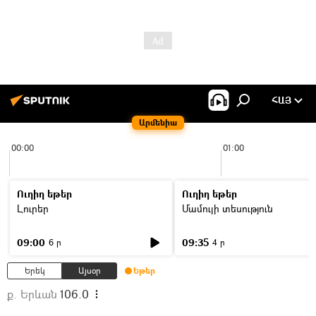
ՀԱՅ
Արմենիա
00:00
01:00
Ուղիղ եթեր
Ուղիղ եթեր
Լուրեր
Մամուլի տեսություն
09:00
09:35
6 ր
4 ր
Երեկ
Այսօր
Եթեր
ք. Երևան
106.0