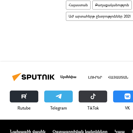
Հայաստան
Քաղաքականություն
ԱԺ արտահերթ ընտրություններ 2021
Արմենիա
ԼՈՒՐԵՐ
ՀԱՅԱՍՏԱՆ
Rutube
Telegram
ТikТоk
VK
Նախագծի մասին
Օգտագործման կանոնները
Կապ