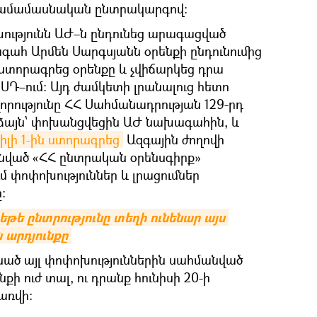
համամասնական ընտրակարգով։
թյունն ԱԺ–ն ընդունեց արագացված
գահ Արմեն Սարգսյանն օրենքի ընդունումից
չստորագրեց օրենքը և չվիճարկեց դրա
Դ–ում։ Այդ ժամկետի լրանալուց հետո
որությունը ՀՀ Սահմանադրության 129-րդ
ձայն՝ փոխանցվեցին ԱԺ նախագահին, և
լի 1-ին ստորագրեց
Ազգային ժողովի
նված «ՀՀ ընտրական օրենսգիրք»
 փոփոխություններ և լրացումներ
:
եթե ընտրությունը տեղի ունենար այս 
 արդյունքը
նած այլ փոփոխություններին սահմանված
քի ուժ տալ, ու դրանք հունիսի 20-ի
րառվի։