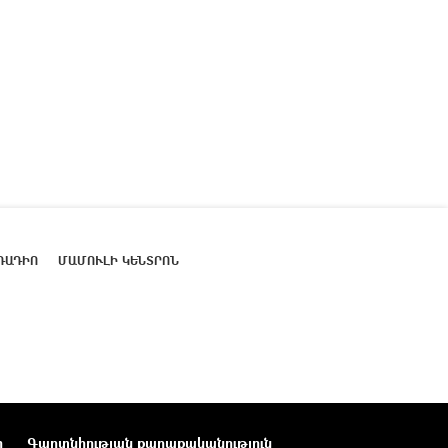
ՌԱԴԻՈ
ՄԱՄՈՒԼԻ ԿԵՆՏՐՈՆ
ր
Գաղտնիության քաղաքականություն