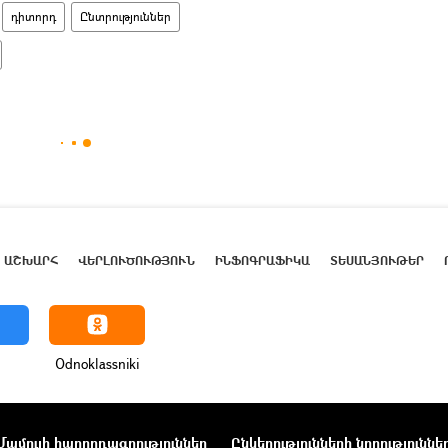
դիտորդ
Ընտրություններ
ԱՇԽԱՐՀ
ՎԵՐԼՈՒԾՈՒԹՅՈՒՆ
ԻՆՖՈԳՐԱՖԻԿԱ
ՏԵՍԱՆՅՈՒԹԵՐ
Odnoklassniki
Մամուլի հաղորդագրություններ
Ընկերությունների նորություննե