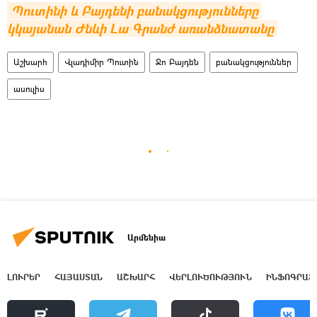
Պուտինի և Բայդենի բանակցությունները 
կկայանան Ժնևի Լա Գրանժ առանձնատանը
Աշխարհ
Վլադիմիր Պուտին
Ջո Բայդեն
բանակցություններ
ասուլիս
Արմենիա
ԼՈՒՐԵՐ
ՀԱՅԱՍՏԱՆ
ԱՇԽԱՐՀ
ՎԵՐԼՈՒԾՈՒԹՅՈՒՆ
ԻՆՖՈԳՐԱՖ