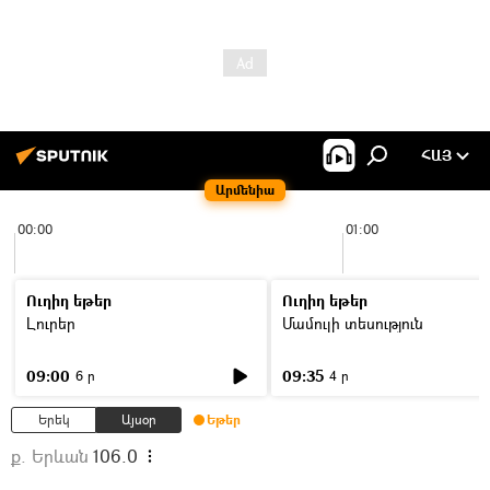
ՀԱՅ
Արմենիա
00:00
01:00
Ուղիղ եթեր
Ուղիղ եթեր
Լուրեր
Մամուլի տեսություն
09:00
09:35
6 ր
4 ր
Երեկ
Այսօր
Եթեր
ք. Երևան
106.0