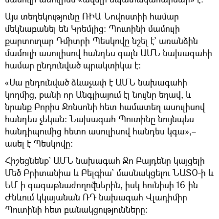
Այս տեղեկությունը ՌԻԱ Նովոստիի համար
մեկնաբանել են Կրեմլից։ Պուտինի մամուլի
քարտուղար Դմիտրի Պեսկովը նշել է` առանձին
մամուլի ասուլիսով հանդես գալն ԱՄՆ նախագահի
համար ընդունված պրակտիկա է։
«Սա ընդունված ձևաչափ է ԱՄՆ նախագահի
կողմից, քանի որ Անգլիայում էլ նույնը եղավ, և
նրանք Բորիս Ջոնսոնի հետ համատեղ ասուլիսով
հանդես չեկան։ Նախագահ Պուտինը նույնպես
հանդիպումից հետո ասուլիսով հանդես կգա»,–
ասել է Պեսկովը։
Հիշեցնենք` ԱՄՆ նախագահ Ջո Բայդենը կայցելի
Մեծ Բրիտանիա և Բելգիա` մասնակցելու ՆԱՏՕ-ի և
ԵՄ-ի գագաթնաժողովներին, իսկ հունիսի 16-ին
Ժնևում կկայանան ՌԴ նախագահ Վլադիմիր
Պուտինի հետ բանակցությունները։