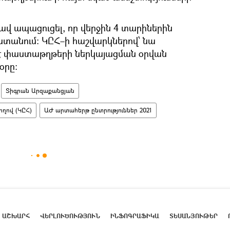
վ ապացուցել, որ վերջին 4 տարիներին
ստանում։ ԿԸՀ–ի հաշվարկներով՝ նա
է փաստաթղթերի ներկայացման օրվան
օրը։
Տիգրան Արզաքանցյան
ղով (ԿԸՀ)
ԱԺ արտահերթ ընտրություններ 2021
ԱՇԽԱՐՀ
ՎԵՐԼՈՒԾՈՒԹՅՈՒՆ
ԻՆՖՈԳՐԱՖԻԿԱ
ՏԵՍԱՆՅՈՒԹԵՐ