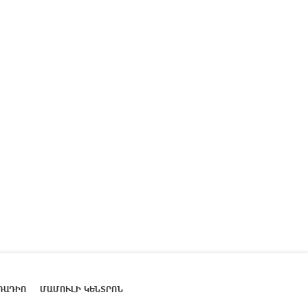
ՌԱԴԻՈ
ՄԱՄՈՒԼԻ ԿԵՆՏՐՈՆ