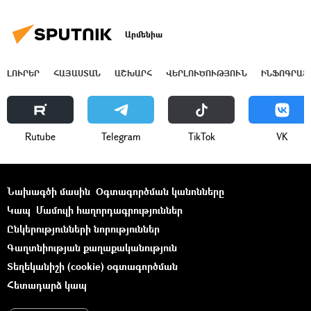
Արմենիա
ԼՈՒՐԵՐ
ՀԱՅԱՍՏԱՆ
ԱՇԽԱՐՀ
ՎԵՐԼՈՒԾՈՒԹՅՈՒՆ
ԻՆՖՈԳՐԱՖ
Rutube
Telegram
ТikТоk
VK
Նախագծի մասին
Օգտագործման կանոնները
Կապ
Մամուլի հաղորդագրություններ
Ընկերությունների նորություններ
Գաղտնիության քաղաքականություն
Տեղեկանիշի (cookie) օգտագործման
Հետադարձ կապ