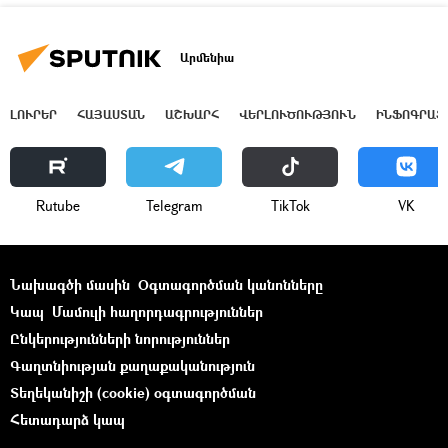
Արմենիա
ԼՈՒՐԵՐ
ՀԱՅԱՍՏԱՆ
ԱՇԽԱՐՀ
ՎԵՐԼՈՒԾՈՒԹՅՈՒՆ
ԻՆՖՈԳՐԱՖ
Rutube
Telegram
ТikТоk
VK
Նախագծի մասին
Օգտագործման կանոնները
Կապ
Մամուլի հաղորդագրություններ
Ընկերությունների նորություններ
Գաղտնիության քաղաքականություն
Տեղեկանիշի (cookie) օգտագործման
Հետադարձ կապ