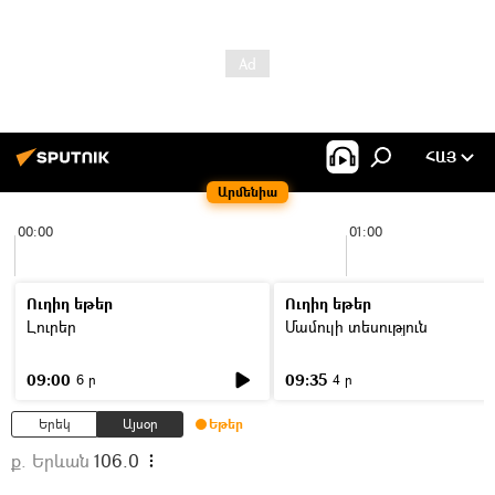
ՀԱՅ
Արմենիա
00:00
01:00
Ուղիղ եթեր
Ուղիղ եթեր
Լուրեր
Մամուլի տեսություն
09:00
09:35
6 ր
4 ր
Երեկ
Այսօր
Եթեր
ք. Երևան
106.0