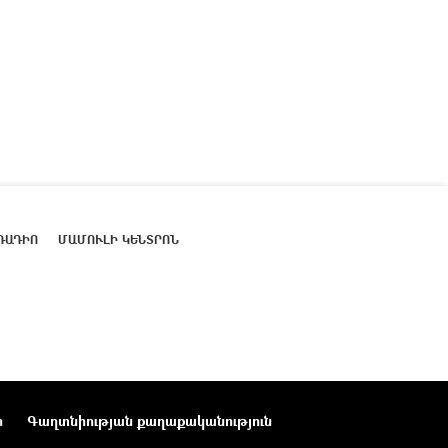
ՌԱԴԻՈ
ՄԱՄՈՒԼԻ ԿԵՆՏՐՈՆ
ր
Գաղտնիության քաղաքականություն