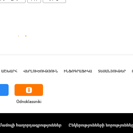
ԱՇԽԱՐՀ
ՎԵՐԼՈՒԾՈՒԹՅՈՒՆ
ԻՆՖՈԳՐԱՖԻԿԱ
ՏԵՍԱՆՅՈՒԹԵՐ
Odnoklassniki
Մամուլի հաղորդագրություններ
Ընկերությունների նորություննե