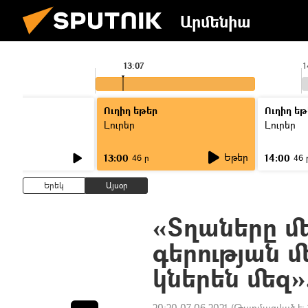
Արմենիա
13:07
1
Ուղիղ եթեր
Ուղիղ եթ
Լուրեր
Լուրեր
Եթեր
13:00
14:00
46 ր
46 
Երեկ
Այսօր
«Տղաները մե
գերության մ
կներեն մեզ»
20:20 07.06.2021
(Թարմացված է: