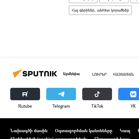
Հայ գերիներ, անհետ կորածներ
Արմենիա
ԼՈՒՐԵՐ
ՀԱՅԱՍՏԱՆ
Rutube
Telegram
ТikТоk
VK
Նախագծի մասին
Օգտագործման կանոնները
Կապ
Տեղեկանիշի (cookie) օգտագործման
Հետադարձ կապ