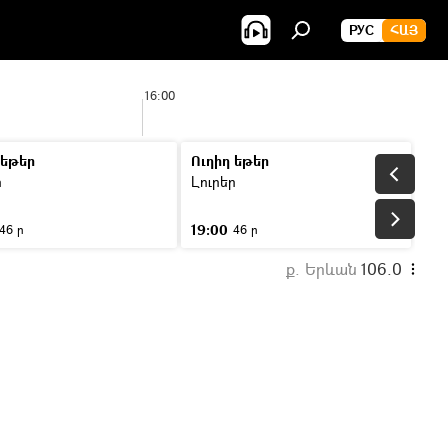
РУС
ՀԱՅ
16:00
 եթեր
Ուղիղ եթեր
ր
Լուրեր
19:00
46 ր
46 ր
ք. Երևան
106.0