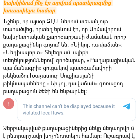
նախկինում ի՞նչ էր արվում պատերազմից 
խուսափելու համար
Նշենք, որ այսօր ԶԼՄ–ներում տեսանյութ
տարածվեց, որտեղ երևում էր, որ Արմավիրում
նախընտրական քարոզարշավի ժամանակ որոշ
քաղաքացիներ գոչում են. «Նիկոլ, դավաճան»։
«Մեդիապորտ» Տելեգրամ–ալիքի
տեղեկություններով` գործարար, «Քաղաքացիական
պայմանագրի» ցուցակով պատգամավորի
թեկնածու Խաչատուր Սուքիասյանի
թիկնապահները «Նիկոլ, դավաճան» գոռացող
քաղաքացուն ծեծի են ենթարկել։
Ձերբակալված քաղաքացիներից մեկը մեղադրվում
է ընտրարշավը խոչընդոտելու համար։ Ուշագրավ է,