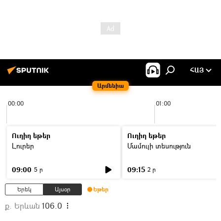
ՀԱՅ
Արմենիա
00:00
01:00
Ուղիղ եթեր
Ուղիղ եթեր
Լուրեր
Մամուլի տեսություն
09:00
09:15
5 ր
2 ր
Երեկ
Այսօր
Եթեր
ք. Երևան
106.0