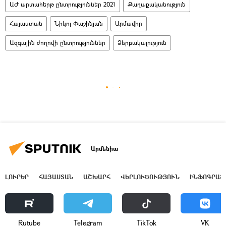
ԱԺ արտահերթ ընտրություններ 2021
Քաղաքականություն
Հայաստան
Նիկոլ Փաշինյան
Արմավիր
Ազգային ժողովի ընտրություններ
Ձերբակալություն
Արմենիա
ԼՈՒՐԵՐ
ՀԱՅԱՍՏԱՆ
ԱՇԽԱՐՀ
ՎԵՐԼՈՒԾՈՒԹՅՈՒՆ
ԻՆՖՈԳՐԱՖ
Rutube
Telegram
ТikТоk
VK