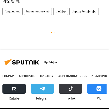
Հայաստան
հասարակություն
Սյունիք
Սերգեյ Կոպիրկին
Արմենիա
ԼՈՒՐԵՐ
ՀԱՅԱՍՏԱՆ
ԱՇԽԱՐՀ
ՎԵՐԼՈՒԾՈՒԹՅՈՒՆ
ԻՆՖՈԳՐԱՖ
Rutube
Telegram
ТikТоk
VK