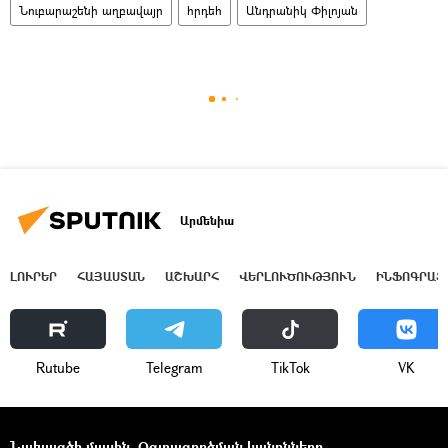
Նուբարաշենի աղբավայր
հրդեհ
Անդրանիկ Փիլոյան
Արմենիա
ԼՈՒՐԵՐ
ՀԱՅԱՍՏԱՆ
ԱՇԽԱՐՀ
ՎԵՐԼՈՒԾՈՒԹՅՈՒՆ
ԻՆՖՈԳՐԱՖ
Rutube
Telegram
ТikТоk
VK
Նախագծի մասին
Օգտագործման կանոնները