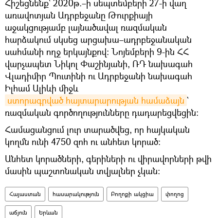
Հիշեցնենք` 2020թ.–ի սեպտեմբերի 27-ի վաղ
առավոտյան Ադրբեջանը Թուրքիայի
աջակցությամբ լայնածավալ ռազմական
հարձակում սկսեց արցախա–ադրբեջանական
սահմանի ողջ երկայնքով։ Նոյեմբերի 9-ին ՀՀ
վարչապետ Նիկոլ Փաշինյանի, ՌԴ նախագահ
Վլադիմիր Պուտինի ու Ադրբեջանի նախագահ
Իլհամ Ալիևի միջև
ստորագրված հայտարարության համաձայն
`
ռազմական գործողությունները դադարեցվեցին։
Համացանցում լուր տարածվեց, որ հայկական
կողմն ունի 4750 զոհ ու անհետ կորած։
Անհետ կորածների, գերիների ու վիրավորների թվի
մասին պաշտոնական տվյալներ չկան։
Հայաստան
հասարակություն
Բողոքի ակցիա
փողոց
աճյուն
Երևան