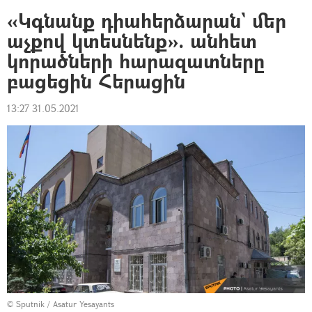
«Կգնանք դիահերձարան` մեր
աչքով կտեսնենք». անհետ
կորածների հարազատները
բացեցին Հերացին
13:27 31.05.2021
© Sputnik / Asatur Yesayants