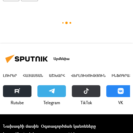
Արմենիա
ԼՈՒՐԵՐ
ՀԱՅԱՍՏԱՆ
ԱՇԽԱՐՀ
ՎԵՐԼՈՒԾՈՒԹՅՈՒՆ
ԻՆՖՈԳՐԱՖ
Rutube
Telegram
ТikТоk
VK
Նախագծի մասին
Օգտագործման կանոնները