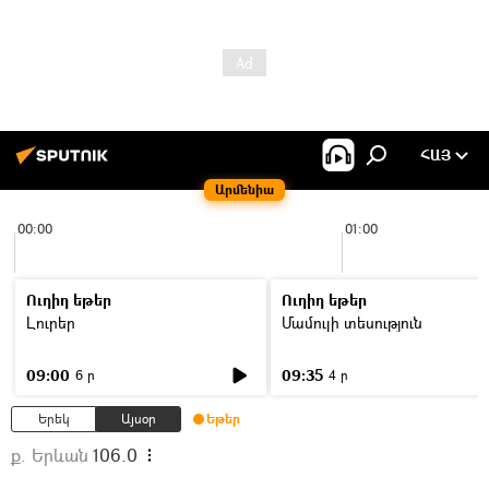
ՀԱՅ
Արմենիա
00:00
01:00
Ուղիղ եթեր
Ուղիղ եթեր
Լուրեր
Մամուլի տեսություն
09:00
09:35
6 ր
4 ր
Երեկ
Այսօր
Եթեր
ք. Երևան
106.0