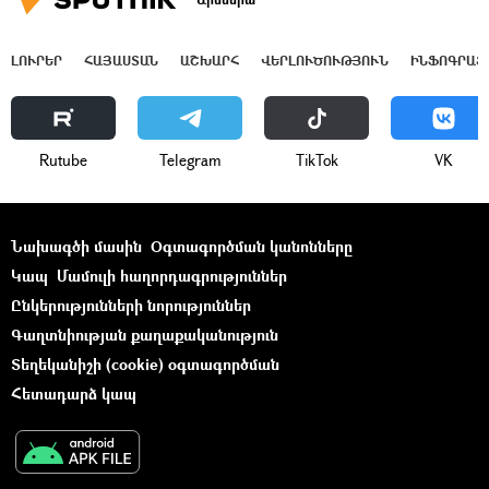
ԼՈՒՐԵՐ
ՀԱՅԱՍՏԱՆ
ԱՇԽԱՐՀ
ՎԵՐԼՈՒԾՈՒԹՅՈՒՆ
ԻՆՖՈԳՐԱՖ
Rutube
Telegram
ТikТоk
VK
Նախագծի մասին
Օգտագործման կանոնները
Կապ
Մամուլի հաղորդագրություններ
Ընկերությունների նորություններ
Գաղտնիության քաղաքականություն
Տեղեկանիշի (cookie) օգտագործման
Հետադարձ կապ