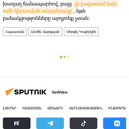
խաղաղ ճանապարհով, բայց
չի բացառում նաև 
ուժի կիրառման տարբերակը
, եթե
բանակցությունները արդյունք չտան։
Հայաստան
Արմեն Սարգսյան
Սերգեյ Կոպիրկին
Արմենիա
ԼՈՒՐԵՐ
ՀԱՅԱՍՏԱՆ
ԱՇԽԱՐՀ
ՎԵՐԼՈՒԾՈՒԹՅՈՒՆ
ԻՆՖՈԳՐԱՖ