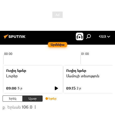
ՀԱՅ
Արմենիա
00:00
01:00
Ուղիղ եթեր
Ուղիղ եթեր
Լուրեր
Մամուլի տեսություն
09:00
09:15
5 ր
2 ր
Երեկ
Այսօր
Եթեր
ք. Երևան
106.0