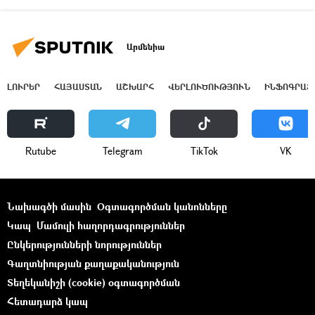
Արմենիա
ԼՈՒՐԵՐ
ՀԱՅԱՍՏԱՆ
ԱՇԽԱՐՀ
ՎԵՐԼՈՒԾՈՒԹՅՈՒՆ
ԻՆՖՈԳՐԱՖ
Rutube
Telegram
ТikТоk
VK
Նախագծի մասին
Օգտագործման կանոնները
Կապ
Մամուլի հաղորդագրություններ
Ընկերությունների նորություններ
Գաղտնիության քաղաքականություն
Տեղեկանիշի (cookie) օգտագործման
Հետադարձ կապ