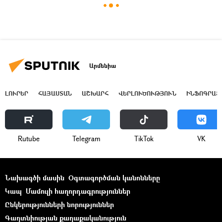
Արմենիա
ԼՈՒՐԵՐ
ՀԱՅԱՍՏԱՆ
ԱՇԽԱՐՀ
ՎԵՐԼՈՒԾՈՒԹՅՈՒՆ
ԻՆՖՈԳՐԱՖ
Rutube
Telegram
ТikТоk
VK
Նախագծի մասին
Օգտագործման կանոնները
Կապ
Մամուլի հաղորդագրություններ
Ընկերությունների նորություններ
Գաղտնիության քաղաքականություն