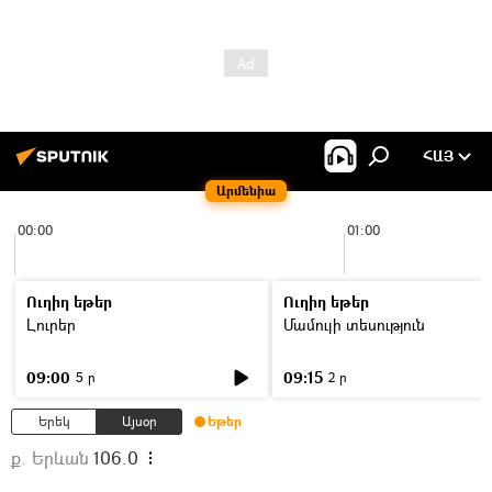
ՀԱՅ
Արմենիա
00:00
01:00
Ուղիղ եթեր
Ուղիղ եթեր
Լուրեր
Մամուլի տեսություն
09:00
09:15
5 ր
2 ր
Երեկ
Այսօր
Եթեր
ք. Երևան
106.0