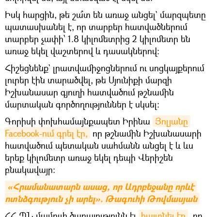
Իսկ հարցին, թե շա՞տ են առաջ անցել` մարզպետը
պատասխանել է, որ տարբեր հատվածներում
տարբեր չափի՝ 1.8 կիլոմետրից 2 կիլոմետր են
առաջ եկել վաշտերով և դասակներով։
Հիշեցնենք` լրատվամիջոցներում ու սոցկայքերում
լուրեր էին տարածվել, թե Սյունիքի մարզի
Իշխանասար գյուղի հատվածում թշնամին
մարտական գործողություններ է սկսել։
Գորիսի փոխհամայնքապետ Իրինա
Յոլյանը 
Facebook-ում գրել էր,
որ թշնամին Իշխանասարի
հատվածում պետական սահմանն անցել է և ևս
երեք կիլոմետր առաջ եկել դեպի Վերիշեն
բնակավայր։
«Հրամանատարն ասաց, որ Ադրբեջանը որևէ 
ոտնձգություն չի արել». Թագուհի Թովմասյան
ՀՀ ՊՆ մամուլի ծառայությունն էլ
հայտնել էր
, որ