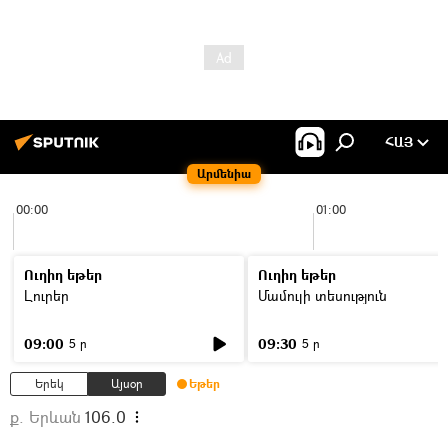
ՀԱՅ
Արմենիա
00:00
01:00
Ուղիղ եթեր
Ուղիղ եթեր
Լուրեր
Մամուլի տեսություն
09:00
09:30
5 ր
5 ր
Երեկ
Այսօր
Եթեր
ք. Երևան
106.0