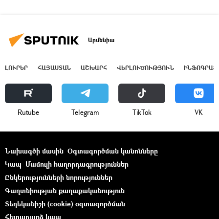
Արմենիա
ԼՈՒՐԵՐ
ՀԱՅԱՍՏԱՆ
ԱՇԽԱՐՀ
ՎԵՐԼՈՒԾՈՒԹՅՈՒՆ
ԻՆՖՈԳՐԱՖ
Rutube
Telegram
ТikТоk
VK
Նախագծի մասին
Օգտագործման կանոնները
Կապ
Մամուլի հաղորդագրություններ
Ընկերությունների նորություններ
Գաղտնիության քաղաքականություն
Տեղեկանիշի (cookie) օգտագործման
Հետադարձ կապ