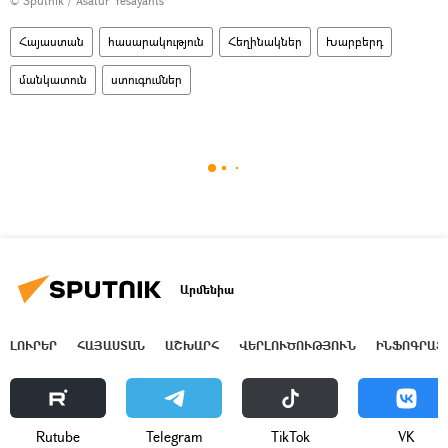
© Sputnik / Asatur Yesayants
Հայաստան
հասարակություն
Հեղինակներ
Խարբերդ
մանկատուն
ստուգումներ
Արմենիա
ԼՈՒՐԵՐ
ՀԱՅԱՍՏԱՆ
ԱՇԽԱՐՀ
ՎԵՐԼՈՒԾՈՒԹՅՈՒՆ
ԻՆՖՈԳՐԱՖ
Rutube
Telegram
ТikТоk
VK