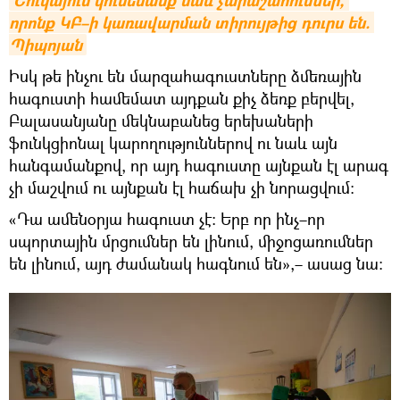
Շուկայում կունենանք նաև չարաշահումներ, 
որոնք ԿԲ–ի կառավարման տիրույթից դուրս են. 
Պիպոյան
Իսկ թե ինչու են մարզահագուստները ձմեռային
հագուստի համեմատ այդքան քիչ ձեռք բերվել,
Բալասանյանը մեկնաբանեց երեխաների
ֆունկցիոնալ կարողություններով ու նաև այն
հանգամանքով, որ այդ հագուստը այնքան էլ արագ
չի մաշվում ու այնքան էլ հաճախ չի նորացվում։
«Դա ամենօրյա հագուստ չէ։ Երբ որ ինչ–որ
սպորտային մրցումներ են լինում, միջոցառումներ
են լինում, այդ ժամանակ հագնում են»,– ասաց նա։