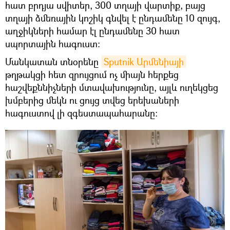
հատ բրդյա սվիտեր, 300 տղայի վարտիք, բայց
տղայի ձմեռային կոշիկ գնվել է ընդամենը 10 զույգ,
աղջիկների համար էլ ընդամենը 30 հատ
սպորտային հագուստ։
Մանկատան տնօրենը
Sputnik Արմենիայի
թղթակցի հետ զրույցում ոչ միայն հերքեց
հաշվեքննիչների մտավախությունը, այլև ուղեկցեց
խմբերից մեկն ու ցույց տվեց երեխաների
հագուստով լի զգեստապահարանը։