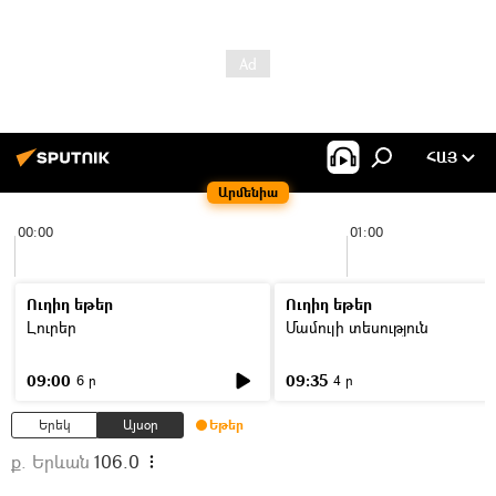
ՀԱՅ
Արմենիա
00:00
01:00
Ուղիղ եթեր
Ուղիղ եթեր
Լուրեր
Մամուլի տեսություն
09:00
09:35
6 ր
4 ր
Երեկ
Այսօր
Եթեր
ք. Երևան
106.0