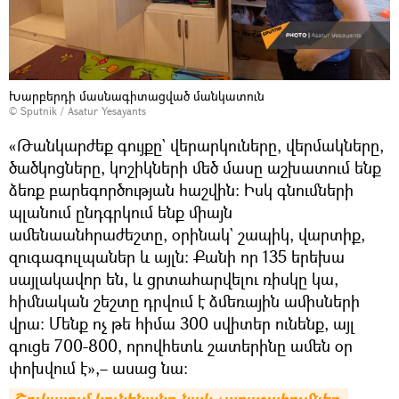
Խարբերդի մասնագիտացված մանկատուն
© Sputnik / Asatur Yesayants
«Թանկարժեք գույքը` վերարկուները, վերմակները,
ծածկոցները, կոշիկների մեծ մասը աշխատում ենք
ձեռք բարեգործության հաշվին։ Իսկ գնումների
պլանում ընդգրկում ենք միայն
ամենաանհրաժեշտը, օրինակ` շապիկ, վարտիք,
զուգագուլպաներ և այլն։ Քանի որ 135 երեխա
սայլակավոր են, և ցրտահարվելու ռիսկը կա,
հիմնական շեշտը դրվում է ձմեռային ամիսների
վրա։ Մենք ոչ թե հիմա 300 սվիտեր ունենք, այլ
գուցե 700-800, որովհետև շատերինը ամեն օր
փոխվում է»,– ասաց նա։