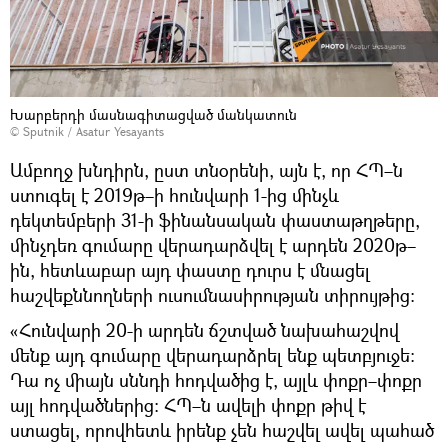
Խարբերդի մասնագիտացված մանկատուն
© Sputnik / Asatur Yesayants
Ամբողջ խնդիրն, ըստ տնօրենի, այն է, որ ՀՊ–ն
ստուգել է 2019թ–ի հունվարի 1-ից մինչև
դեկտեմբերի 31-ի ֆինանսական փաստաթղթերը,
մինչդեռ գումարը վերադարձվել է արդեն 2020թ–
ին, հետևաբար այդ փաստը դուրս է մնացել
հաշվեքննողների ուսումնասիրության տիրույթից։
«Հունվարի 20-ի արդեն ճշտված նախահաշվով
մենք այդ գումարը վերադարձրել ենք պետբյուջե։
Դա ոչ միայն սննդի հոդվածից է, այլև փոքր–փոքր
այլ հոդվածներից։ ՀՊ–ն ավելի փոքր թիվ է
ստացել, որովհետև իրենք չեն հաշվել ավել պահած