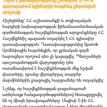
Ինչո՞ւ է կառավարությունը շտապում. ԵՊՀ-ն 
դատարանում կվիճարկի հապճեպ ընդունված 
որոշումը
Հիշեցնենք` ՀՀ աշխատանքի և սոցիալական
հարցերի նախարարության ֆինանսատնտեսական
գործունեության հաշվեքննության արդյունքները ՀՀ
Հաշվեքննիչ պալատն ուղարկել է ՀՀ գլխավոր
դատախազություն։ Դատախազությունից Sputnik
Արմենիային հայտնեցին, որ քրեական գործ
հարուցելու որոշում դեռ չի կայացվել։ Պետշահերի
պաշտպանության վարչությունը դեռ
ուսումնասիրում է հաշվեքննության մեջ նշված
փաստերը, դրանց վերաբերյալ տարբեր
մարմիններին լրացուցիչ հարցումներ են ուղարկվել։
Նշենք, որ հաշվեքննության բացահայտած
առերևույթ հանցագործություններով հետաքրքրվել
են ոչ միայն իրավապահները։ Մայիսի 5-ին ՀՀ
վարչապետի պաշտոնակատար Նիկոլ Փաշինյանն