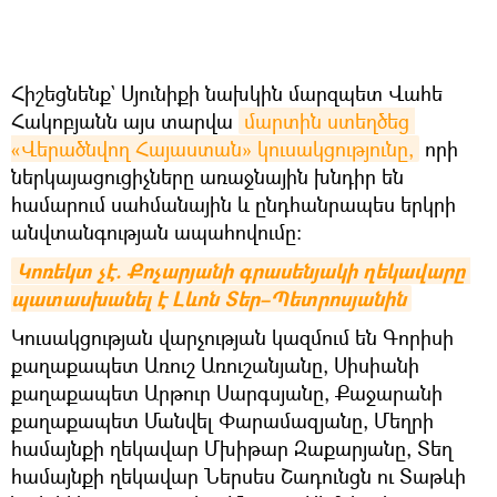
Հիշեցնենք` Սյունիքի նախկին մարզպետ Վահե
Հակոբյանն այս տարվա
մարտին ստեղծեց 
«Վերածնվող Հայաստան» կուսակցությունը,
որի
ներկայացուցիչները առաջնային խնդիր են
համարում սահմանային և ընդհանրապես երկրի
անվտանգության ապահովումը։
Կոռեկտ չէ. Քոչարյանի գրասենյակի ղեկավարը 
պատասխանել է Լևոն Տեր–Պետրոսյանին
Կուսակցության վարչության կազմում են Գորիսի
քաղաքապետ Առուշ Առուշանյանը, Սիսիանի
քաղաքապետ Արթուր Սարգսյանը, Քաջարանի
քաղաքապետ Մանվել Փարամազյանը, Մեղրի
համայնքի ղեկավար Մխիթար Զաքարյանը, Տեղ
համայնքի ղեկավար Ներսես Շադունցն ու Տաթևի