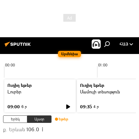
ՀԱՅ
Արմենիա
00:00
01:00
Ուղիղ եթեր
Ուղիղ եթեր
Լուրեր
Մամուլի տեսություն
09:00
09:35
6 ր
4 ր
Երեկ
Այսօր
Եթեր
ք. Երևան
106.0