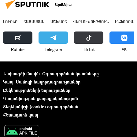
Արմենիա
ԼՈՒՐԵՐ
ՀԱՅԱՍՏԱՆ
ԱՇԽԱՐՀ
ՎԵՐԼՈՒԾՈՒԹՅՈՒՆ
ԻՆՖՈԳՐԱՖ
Rutube
Telegram
ТikТоk
VK
Նախագծի մասին
Օգտագործման կանոնները
Կապ
Մամուլի հաղորդագրություններ
Ընկերությունների նորություններ
Գաղտնիության քաղաքականություն
Տեղեկանիշի (cookie) օգտագործման
Հետադարձ կապ