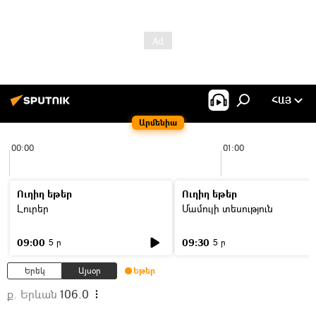
ՀԱՅ
Արմենիա
00:00
01:00
Ուղիղ եթեր
Ուղիղ եթեր
Լուրեր
Մամուլի տեսություն
09:00
09:30
5 ր
5 ր
Երեկ
Այսօր
Եթեր
ք. Երևան
106.0