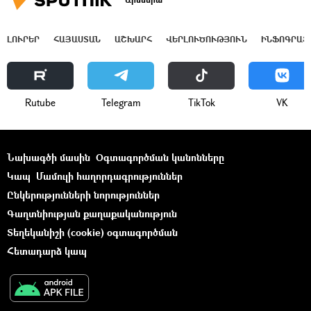
ԼՈՒՐԵՐ
ՀԱՅԱՍՏԱՆ
ԱՇԽԱՐՀ
ՎԵՐԼՈՒԾՈՒԹՅՈՒՆ
ԻՆՖՈԳՐԱՖ
Rutube
Telegram
ТikТоk
VK
Նախագծի մասին
Օգտագործման կանոնները
Կապ
Մամուլի հաղորդագրություններ
Ընկերությունների նորություններ
Գաղտնիության քաղաքականություն
Տեղեկանիշի (cookie) օգտագործման
Հետադարձ կապ