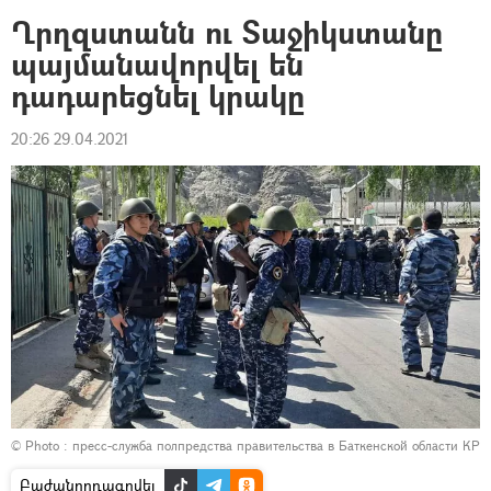
Ղրղզստանն ու Տաջիկստանը
պայմանավորվել են
դադարեցնել կրակը
20:26 29.04.2021
© Photo : пресс-служба полпредства правительства в Баткенской области КР
Բաժանորդագրվել