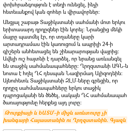
փոխհրաձգություն է տեղի ունեցել, ինչի
հետեւանքով կան զոհեր և վիրավորներ:
Անցյալ շաբաթ Տաջիկստանի սահմանի մոտ երկու
երիտասարդ ղրղըզներ էին կորել։ Նրանցից մեկի
մայրը պատմել էր, որ տղաները կարի
արտադրամաս էին կառուցում և ապրիլի 24-ի
գիշերն անհետացել են շինարարության վայրից։
Ավելի ուշ հայտնի է դարձել, որ նրանց առևանգել
են տաջիկ սահմանապահները։ Ղրղզստանի ԱԳՆ-ն
նոտա է հղել ՂՀ դեսպան Նազիրմադ Ալիզոդեին:
Այնուհետև Տաջիկստանի ԶԼՄ-ները գրեցին, որ
ղրղըզ սահմանապահները երկու տաջիկ
դպրոցականի են ծեծել, սակայն ՂՀ սահմանապահ
ծառայությունը հերքեց այդ լուրը:
Թուրքիայի և ԵԱՏՄ–ի միջև առևտուրը չի 
խանգարի Հայաստանին ու Ղրղզստանին. Գլազև