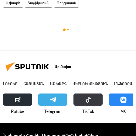
Աշխարհ
Տաջիկստան
Ղրղզստան
Արմենիա
ԼՈՒՐԵՐ
ՀԱՅԱՍՏԱՆ
ԱՇԽԱՐՀ
ՎԵՐԼՈՒԾՈՒԹՅՈՒՆ
ԻՆՖՈԳՐԱՖ
Rutube
Telegram
ТikТоk
VK
Նախագծի մասին
Օգտագործման կանոնները