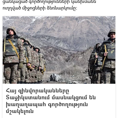
ցանկացած գործողությունների կանխմանն
ուղղված միջոցների ձեռնարկումը։
Հայ զինվորականները
Տաջիկստանում մասնակցում են
խաղաղապահ գործողություն
մշակելուն