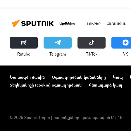
Արմենիա
ԼՈՒՐԵՐ
ՀԱՅԱՍՏԱՆ
Rutube
Telegram
ТikТоk
VK
Նախագծի մասին
Օգտագործման կանոնները
Կապ
Տեղեկանիշի (cookie) օգտագործման
Հետադարձ կապ
© 2026 Sputnik Բոլոր իրավունքները պաշտպանված են. 18+