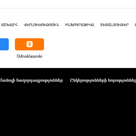
ԱՇԽԱՐՀ
ՎԵՐԼՈՒԾՈՒԹՅՈՒՆ
ԻՆՖՈԳՐԱՖԻԿԱ
ՏԵՍԱՆՅՈՒԹԵՐ
Odnoklassniki
Մամուլի հաղորդագրություններ
Ընկերությունների նորություննե