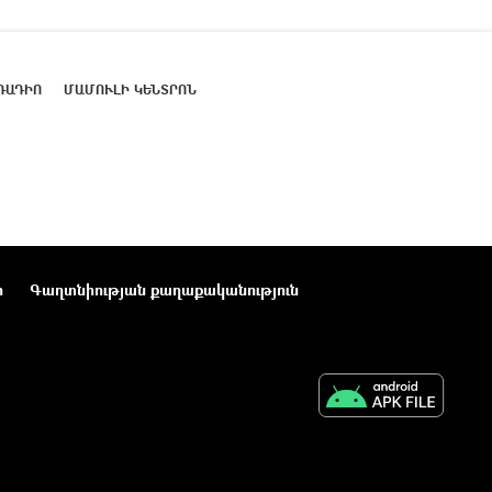
ՌԱԴԻՈ
ՄԱՄՈՒԼԻ ԿԵՆՏՐՈՆ
ր
Գաղտնիության քաղաքականություն