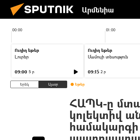
Արմենիա
00:00
01:00
Ուղիղ եթեր
Ուղիղ եթեր
Լուրեր
Մամուլի տեսություն
09:00
09:15
5 ր
2 ր
Երեկ
Այսօր
Եթեր
ՀԱՊԿ-ը մտա
կոլեկտիվ ա
համակարգի
պատրաստակ