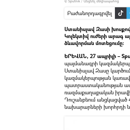
© Sputnik
/
Անցնել մեդիապահոց
Բաժանորդագրվել
Ստանիսլավ Զասի խոսքով՝
Կոլեկտիվ ուժերի արագ
ձևավորման մոտեցումը։
ԵՐԵՎԱՆ, 27 ապրիլի – Spu
պայմանագրի կազմակերպո
Ստանիսլավ Զասը կարծում 
կազմակերպության կառավ
պատրաստականության աստ
ռազմաքաղաքական իրավիճ
Դուշանբեում անցկացված
նախարարների խորհրդի ն